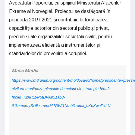
Avocatului Poporului, cu sprijinul Ministerului Afacerilor
Externe al Norvegiei. Proiectul se desfășoară în
perioada 2019-2021 și contribuie la fortificarea
capacitățile actorilor din sectorul public și privat,
precum și ale organizațiilor societății civile, pentru
implementarea eficientă a instrumentelor și
standardelor de prevenire a corupției.
Mass Media
https://www.md.undp.org/content/moldova/ro/home/presscenter/pressr
civil-va-monitoriza-planurile-de-aciuni-din-strategia.html?
fbclid=IwAR19P5tDPAp51ab8-
SGnmemySUBxznmrMJGWl1Nmb3zodal_sKpXwnPxi-U