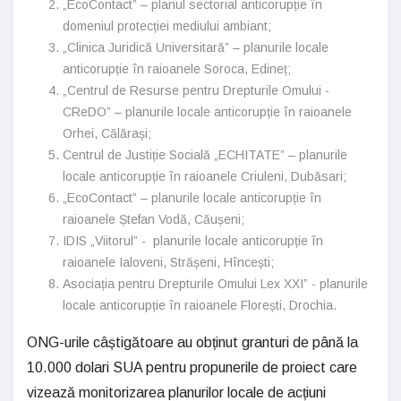
„EcoContact” – planul sectorial anticorupție în
domeniul protecției mediului ambiant;
„Clinica Juridică Universitară” – planurile locale
anticorupție în raioanele Soroca, Edineț;
„Centrul de Resurse pentru Drepturile Omului -
CReDO” – planurile locale anticorupție în raioanele
Orhei, Călărași;
Centrul de Justiție Socială „ECHITATE” – planurile
locale anticorupție în raioanele Criuleni, Dubăsari;
„EcoContact” – planurile locale anticorupție în
raioanele Ștefan Vodă, Căușeni;
IDIS „Viitorul” - planurile locale anticorupție în
raioanele Ialoveni, Strășeni, Hîncești;
Asociația pentru Drepturile Omului Lex XXI” - planurile
locale anticorupție în raioanele Florești, Drochia.
ONG-urile câștigătoare au obținut granturi de până la
10.000 dolari SUA pentru propunerile de proiect care
vizează monitorizarea planurilor locale de acțiuni