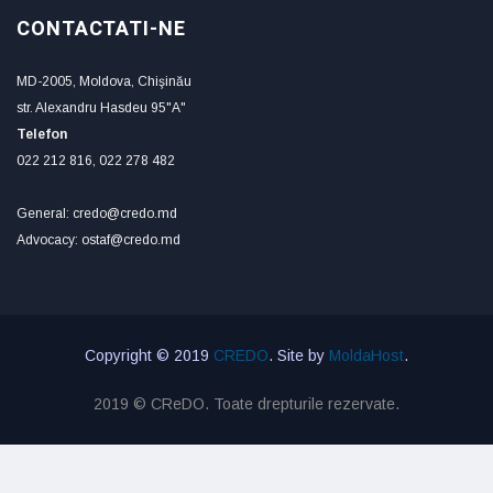
CONTACTATI-NE
MD-2005, Moldova, Chişinău
str. Alexandru Hasdeu 95"A"
Telefon
022 212 816, 022 278 482
General: credo@credo.md
Advocacy: ostaf@credo.md
Copyright © 2019
CREDO
. Site by
MoldaHost
.
2019 © CReDO. Toate drepturile rezervate.