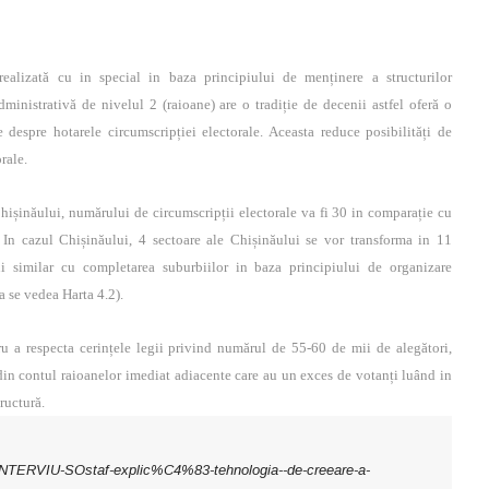
 realizată cu in special in baza principiului de menținere a structurilor
dministrativă de nivelul 2 (raioane) are o tradiție de decenii astfel oferă o
e despre hotarele circumscripției electorale. Aceasta reduce posibilități de
rale.
 Chișinăului, numărului de circumscripții electorale va fi 30 in comparație cu
 In cazul Chișinăului, 4 sectoare ale Chișinăului se vor transforma in 11
lui similar cu completarea suburbiilor in baza principiului de organizare
(a se vedea Harta 4.2).
tru a respecta cerințele legii privind numărul de 55-60 de mii de alegători,
a din contul raioanelor imediat adiacente care au un exces de votanți luând in
tructură.
28/INTERVIU-SOstaf-explic%C4%83-tehnologia--de-creeare-a-