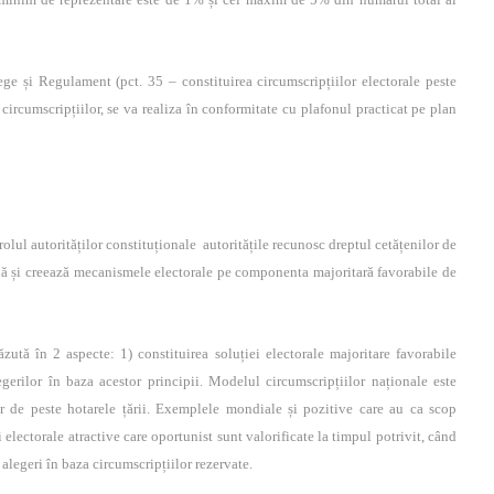
 Regulament (pct. 35 – constituirea circumscripțiilor electorale peste
r circumscripțiilor, se va realiza în conformitate cu plafonul practicat pe plan
rolul autorităților constituționale autoritățile recunosc dreptul cetățenilor de
lă și creează mecanismele electorale pe componenta majoritară favorabile de
ăzută în 2 aspecte: 1) constituirea soluției electorale majoritare favorabile
egerilor în baza acestor principii. Modelul circumscripțiilor naționale este
r de peste hotarele țării. Exemplele mondiale și pozitive care au ca scop
i electorale atractive care oportunist sunt valorificate la timpul potrivit, când
 alegeri în baza circumscripțiilor rezervate.