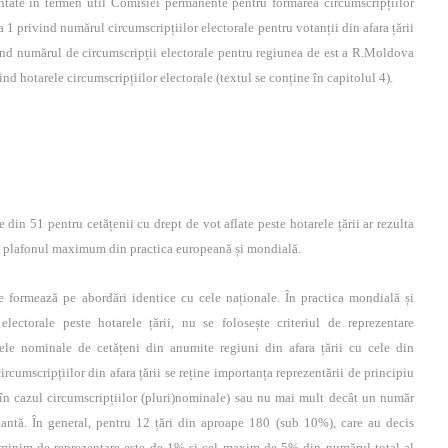
entate în termen util Comisiei permanente pentru formarea circumscripțiilor
 1 privind numărul circumscripțiilor electorale pentru votanții din afara țării
vind numărul de circumscripții electorale pentru regiunea de est a R.Moldova
ind hotarele circumscripțiilor electorale (textul se conține în capitolul 4).
e din 51 pentru cetățenii cu drept de vot aflate peste hotarele țării ar rezulta
 plafonul maximum din practica europeană și mondială.
 se formează pe abordări identice cu cele naționale. În practica mondială și
lectorale peste hotarele țării, nu se folosește criteriul de reprezentare
ele nominale de cetățeni din anumite regiuni din afara țării cu cele din
circumscripțiilor din afara țării se reține importanța reprezentării de principiu
 (în cazul circumscripțiilor (pluri)nominale) sau nu mai mult decât un număr
antă. În general, pentru 12 țări din aproape 180 (sub 10%), care au decis
 minim de reprezentare este de 1% și cel maxim de 5% din numărul total al