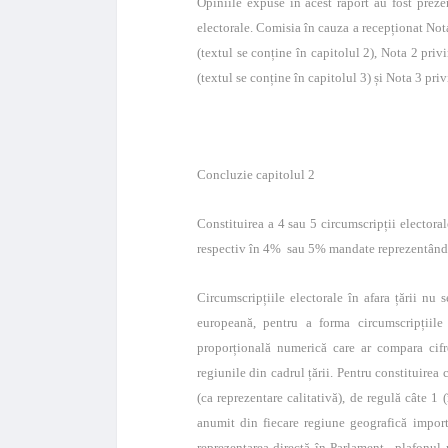
Opiniile expuse în acest raport au fost prez
electorale. Comisia în cauza a recepționat Nota
(textul se conține în capitolul 2), Nota 2 pri
(textul se conține în capitolul 3) și Nota 3 priv
Concluzie capitolul 2
Constituirea a 4 sau 5 circumscripții electoral
respectiv în 4% sau 5% mandate reprezentând
Circumscripțiile electorale în afara țării nu
europeană, pentru a forma circumscripțiile e
proporțională numerică care ar compara cifr
regiunile din cadrul țării. Pentru constituirea 
(ca reprezentare calitativă), de regulă câte 1
anumit din fiecare regiune geografică import
reprezentarea directă în Parlament, plafonul