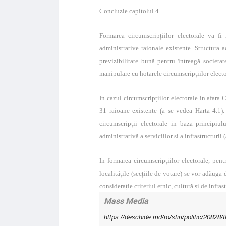
Concluzie capitolul 4
Formarea circumscripțiilor electorale va fi
administrative raionale existente. Structura a
previzibilitate bună pentru întreagă societat
manipulare cu hotarele circumscripțiilor electo
In cazul circumscripțiilor electorale in afara
31 raioane existente (a se vedea Harta 4.1).
circumscripții electorale in baza principiu
administrativă a serviciilor si a infrastructurii 
In formarea circumscripțiilor electorale, pen
localitățile (secțiile de votare) se vor adăug
considerație criteriul etnic, cultură si de infras
Mass Media
https://deschide.md/ro/stiri/politic/208