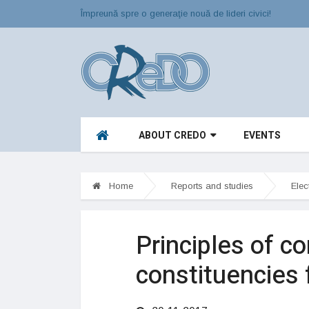
Împreună spre o generaţie nouă de lideri civici!
ABOUT CREDO
EVENTS
Home
Reports and studies
Elec
Principles of co
constituencies 