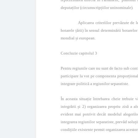
deputaților (circumscripțiilor uninominale).
Aplicarea criteriilor prevăzute de lege și
hotarele țării) în sensul determinării hotarelo
mondial și european.
Concluzie capitolul 3
Pentru regiunile care nu sunt de facto sub cont
participare la vot pe componenta proporționa
integrare politică a regiunilor separatiste.
În aceasta situație întrebarea cheie trebuie v
integrării și 2) organizarea propriu zisă a al
evident mai potrivit decât modelul alegerilo
integrarea regiunilor separatiste, prevăd soluți
condițiile existente permit organizarea acestor