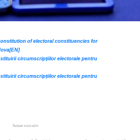
onstitution of electoral constituencies for
dova[EN]
stituirii circumscripțiilor electorale pentru
stituirii circumscripțiilor electorale pentru
Sumar executiv