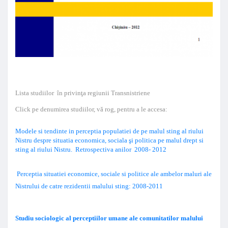
Lista s
tudiilor în privinţa regiunii Transnistriene
Click pe denumirea studiilor, vă rog, pentru a le accesa:
Modele si tendinte in perceptia populatiei de pe malul sting al riului
Nistru despre situatia economica, sociala şi politica pe malul drept si
sting al riului Nistru.
Retrospectiva anilor 2008- 2012
Perceptia situatiei economice, sociale si politice ale ambelor maluri ale
Nistrului de catre rezidentii malului sting: 2008-2011
Studiu sociologic al perceptiilor umane ale comunitatilor malului