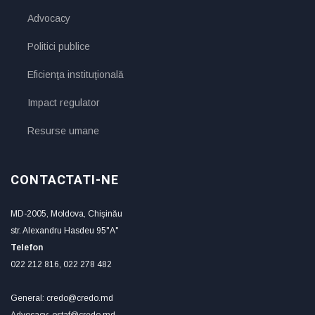
Advocacy
Politici publice
Eficienţa instituţională
Impact regulator
Resurse umane
CONTACTATI-NE
MD-2005, Moldova, Chişinău
str. Alexandru Hasdeu 95"A"
Telefon
022 212 816, 022 278 482
General: credo@credo.md
Advocacy: ostaf@credo.md