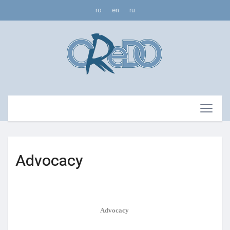
ro
en
ru
Advocacy
Advocacy