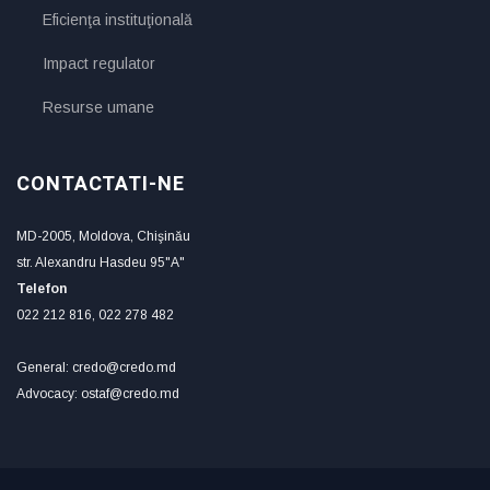
Eficienţa instituţională
Impact regulator
Resurse umane
CONTACTATI-NE
MD-2005, Moldova, Chişinău
str. Alexandru Hasdeu 95"A"
Telefon
022 212 816, 022 278 482
General: credo@credo.md
Advocacy: ostaf@credo.md