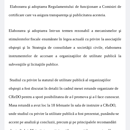
Elaborarea şi adoptarea Regulamentului de funcţionare a Comisiei de
certificare care va asigura transparenţa şi publicitatea acesteia.
Elaborarea şi adoptarea într-un termen rezonabil a mecanismelor şi
stimulentelor fiscale enumărate în legea actuală cu privire la asociaţiile
obşteşti şi în Strategia de consolidare a societăţii civile, elaborarea
instrumentelor de accesare a organizaţiilor de utilitate publică la
subvenţiile şi licitaţiile publice.
Studiul cu privire la statutul de utilitate publică al organizaţiilor
obşteşti a fost discutat în detalii în cadrul mesei rotunde organizate de
CReDO pentru a spori posibilitatea de a-l promova şi a-l face cunoscut.
Masa rotundă a avut loc la 18 februarie în sala de instruire a CReDO,
unde studiul cu privire la utilitate publică a fost prezentat, punându-se
accent pe analiză şi concluzii, precum şi pe principalele recomandări