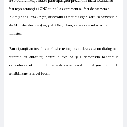
ale studiului. Majoritatea participanţilor prezenţi la masa rotundă au
fost reprezentanţi ai ONG-uilor. La eveniment au fost de asemenea
invitaţi dna Elena Griţco, directorul Direcţiei Organizaţii Necomerciale
ale Ministerului Justiţiei, şi dl Oleg Efrim, vice-ministrul acestui
minister.
Participanţii au fost de acord că este important de a avea un dialog mai
puternic cu autorităţi pentru a explica şi a demonstra beneficiile
statutului de utilitate publică şi de asemenea de a desfăşura acţiuni de
sensibilizare la nivel local.