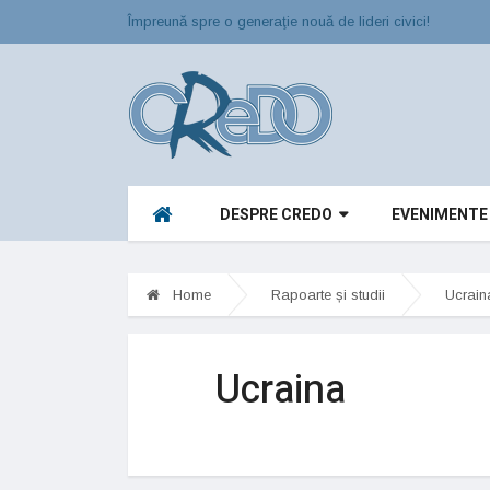
Împreună spre o generaţie nouă de lideri civici!
DESPRE CREDO
EVENIMENTE
Home
Rapoarte și studii
Ucrain
Ucraina