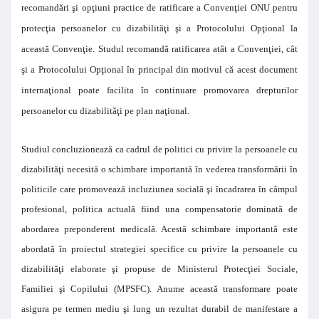
recomandări şi opţiuni practice de ratificare a Convenţiei ONU pentru
protecţia persoanelor cu dizabilităţi şi a Protocolului Opţional la
această Convenţie. Studul recomandă ratificarea atât a Convenţiei, cât
şi a Protocolului Opţional în principal din motivul că acest document
internaţional poate facilita în continuare promovarea drepturilor
persoanelor cu dizabilităţi pe plan naţional.
Studiul concluzionează ca cadrul de politici cu privire la persoanele cu
dizabilităţi necesită o schimbare importantă în vederea transformării în
politicile care promovează incluziunea socială şi încadrarea în câmpul
profesional, politica actuală fiind una compensatorie dominată de
abordarea preponderent medicală. Acestă schimbare importantă este
abordată în proiectul strategiei specifice cu privire la persoanele cu
dizabilităţi elaborate şi propuse de Ministerul Protecţiei Sociale,
Familiei şi Copilului (MPSFC). Anume această transformare poate
asigura pe termen mediu şi lung un rezultat durabil de manifestare a