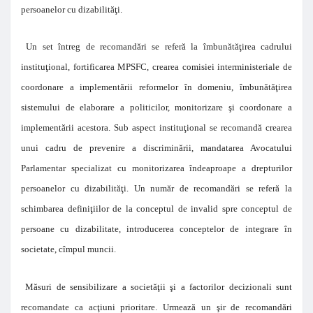
persoanelor cu dizabilităţi.
Un set întreg de recomandări se referă la îmbunătăţirea cadrului
instituţional, fortificarea MPSFC, crearea comisiei interministeriale de
coordonare a implementării reformelor în domeniu, îmbunătăţirea
sistemului de elaborare a politicilor, monitorizare şi coordonare a
implementării acestora. Sub aspect instituţional se recomandă crearea
unui cadru de prevenire a discriminării, mandatarea Avocatului
Parlamentar specializat cu monitorizarea îndeaproape a drepturilor
persoanelor cu dizabilităţi. Un număr de recomandări se referă la
schimbarea definiţiilor de la conceptul de invalid spre conceptul de
persoane cu dizabilitate, introducerea conceptelor de integrare în
societate, cîmpul muncii.
Măsuri de sensibilizare a societăţii şi a factorilor decizionali sunt
recomandate ca acţiuni prioritare. Urmează un şir de recomandări