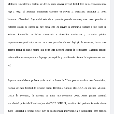
Moldova. Societatea şi factorii de decizie caută dovezi privind faptul dacă şi în ce măsură noua
lege a reuşit să abordeze problemele existente cu privire la exercitarea dreptului la libera
întrunire. Obiectivul Raportului este de a prezenta probele necesare, care ne-ar permite să
judecăm gradul de succes cu care noua lege cu privire la întrunirile publice a fost pusă în
aplicare. Prezentăm un bilanţ sistematic al dovezilor cantitative şi calitative privind
implementarea pozitivă şi cu succes a unor prevederi ale noii legi şi, de asemenea, dovezi care
descriu faptul că unele norme din noua lege necesită atenţie în continuare. Raportul conţine
informaţiile necesare pentru a înţelege preocupările şi problemele rămase în implementarea noii
legi.
Raportul este elaborat pe baza proiectului cu durata de 7 luni pentru monitorizarea întrunirilor,
efectuat de către Centrul de Resurse pentru Drepturile Omului (CReDO), cu sprijinul Misiunii
OSCE în Moldova, în perioada de timp iulie-decembrie 2008. Acest proiect continuă
precedentul proiect de 9 luni susţinut de OSCE / ODIHR, monitorizând perioada ianuarie - iunie
2008
. Proiectul a produs peste 350 de monitorizări individuale ale întrunirilor, care acoperă