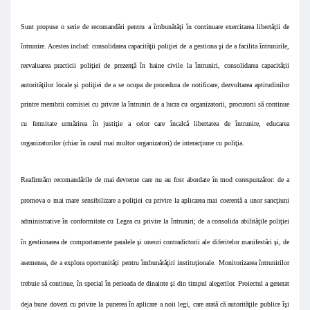
Sunt propuse o serie de recomandări pentru a îmbunătăţi în continuare exercitarea libertăţii de
întrunire. Acestea includ: consolidarea capacităţii poliţiei de a gestiona şi de a facilita întrunirile,
reevaluarea practicii poliţiei de prezenţă în haine civile la întruniri, consolidarea capacităţii
autorităţilor locale şi poliţiei de a se ocupa de procedura de notificare, dezvoltarea aptitudinilor
printre membrii comisiei cu privire la întruniri de a lucra cu organizatorii, procurorii să continue
cu fermitate urmărirea în justiţie a celor care încalcă libertatea de întrunire, educarea
organizatorilor (chiar în cazul mai multor organizatori) de interacţiune cu poliţia.
Reafirmăm recomandările de mai devreme care nu au fost abordate în mod corespunzător: de a
promova o mai mare sensibilizare a poliţiei cu privire la aplicarea mai coerentă a unor sancţiuni
administrative în conformitate cu Legea cu privire la întruniri; de a consolida abilităţile poliţiei
în gestionarea de comportamente paralele şi uneori contradictorii ale diferitelor manifestări şi, de
asemenea, de a explora oportunităţi pentru îmbunătăţiri instituţionale. Monitorizarea întrunirilor
trebuie să continue, în special în perioada de dinainte şi din timpul alegerilor. Proiectul a generat
deja bune dovezi cu privire la punerea în aplicare a noii legi, care arată că autorităţile publice îşi