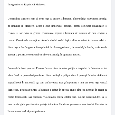
întreg teritoriul Republicii Moldova.
Constatările stabilesc ferm că noua lege cu privire la întruniri a îmbunătăţit exercitarea libertăţii
de întrunire în Moldova. Legea a creat importante beneficii pentru societate: organizatori şi
cetăţeni şi societatea în general. Exercitarea paşnică a libertăţii de întrunire de către cetăţeni a
crescut. Cazurile de violenţă au rămas la nivelul vechii legi şi chiar au scăzut în termeni relativi.
Noua lege a fost în general bine primită de către organizatori, iar autorităţile locale, societatea în
general şi poliţia, se confruntă cu câteva dificultăţi în aplicarea acesteia.
Preocupările încă persistă. Punerea în executare de către poliţie a dreptului la întrunire a fost
identificată ca prezentând probleme. Noua tendinţă a poliţiei de a fi prezenţi în haine civile mai
degrabă decât în uniformă, aşa cum era în vechea lege şi în primele 4 luni din noua lege, creează
îngrijorare. Prezenţa poliţiei la întruniri a scăzut în special atunci cînd era necesar, în cazuri cu
contra-demonstraţii sau agresiune violentă din partea terţelor părţi, poliţia nereuşind deci să îşi
exercite obligaţia pozitivă de a proteja întrunirea. Urmărirea persoanelor care încalcă libertatea de
întrunire continuă să pună probleme.