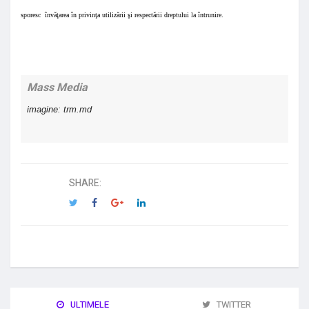
sporesc
învăţarea în privinţa utilizării şi respectării dreptului la întrunire.
Mass Media
imagine: trm.md
SHARE:
ULTIMELE
TWITTER