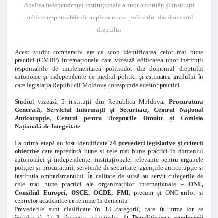
Analiza independenţei instituţionale a unor autorităţi şi instituţii
publice responsabile de implementarea politicilor din domeniul
dreptului
Acest studiu comparativ are ca scop identificarea celor mai bune
practici (CMBP) internaționale care vizează edificarea unor instituții
responsabile de implementarea politicilor din domeniul dreptului
autonome și independente de mediul politic, și estimarea gradului în
care legislația Republicii Moldova corespunde acestor practici.
Studiul vizează 5 instituții din Republica Moldova:
Procuratura
Generală, Serviciul Informații și Securitate, Centrul Național
Anticorupție, Centrul pentru Drepturile Omului și Comisia
Națională de Integritate
.
La prima etapă au fost identificate
74 prevederi legislative și criterii
obiective
care reprezintă bune și cele mai bune practici în domeniul
autonomiei și independenței instituționale, relevante pentru organele
poliției și procuraturii, serviciile de securitate, agențiile anticorupție și
instituția ombudsmanului. În calitate de sursă au servit culegerile de
cele mai bune practici ale organizațiilor internaționale –
ONU,
Consiliul Europei, OSCE, OCDE, FMI,
precum și ONG-urilor și
centrelor academice cu renume în domeniu.
Prevederile sunt clasificate în 13 categorii, care în urma lor se
încadrează în 3 domenii principale:
1) Depolitizarea conducerii