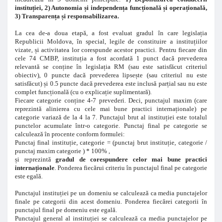
instituției, 2) Autonomia și independența funcțională și operațională,
3) Transparența și responsabilizarea.
La cea de-a doua etapă, a fost evaluat gradul în care legislația
Republicii Moldova, în special, legile de constituire a instituțiilor
vizate, și activitatea lor corespunde acestor practici. Pentru fiecare din
cele 74 CMBP, instituția a fost acordată 1 punct dacă prevederea
relevantă se conține în legislația RM (sau este satisfăcut criteriul
obiectiv), 0 puncte dacă prevederea lipsește (sau criteriul nu este
satisfăcut) și 0.5 puncte dacă prevederea este inclusă parțial sau nu este
complet funcțională (cu o explicație suplimentară).
Fiecare categorie conține 4-7 prevederi. Deci, punctajul maxim (care
reprezintă alinierea cu cele mai bune practici internaționale) pe
categorie variază de la 4 la 7. Punctajul brut al instituției este totalul
punctelor acumulate într-o categorie. Punctaj final pe categorie se
calculează în procente conform formulei:
Punctaj final instituție, categorie = (punctaj brut instituție, categorie /
punctaj maxim categorie ) * 100% ,
și reprezintă
gradul de corespundere celor mai bune practici
internaționale
. Ponderea fiecărui criteriu în punctajul final pe categorie
este egală.
Punctajul instituției pe un domeniu se calculează ca media punctajelor
finale pe categorii din acest domeniu. Ponderea fiecărei categorii în
punctajul final pe domeniu este egală.
Punctajul general al instituției se calculează ca media punctajelor pe