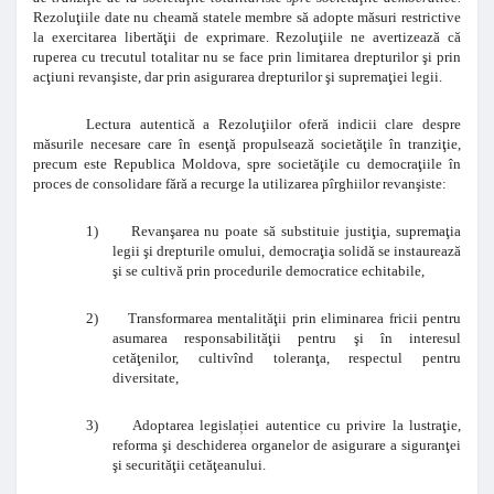
Rezoluţiile date nu cheamă statele membre să adopte măsuri restrictive
la exercitarea libertăţii de exprimare. Rezoluţiile ne avertizează că
ruperea cu trecutul totalitar nu se face prin limitarea drepturilor şi prin
acţiuni revanşiste, dar prin asigurarea drepturilor şi supremaţiei legii.
Lectura autentică a Rezoluţiilor oferă indicii clare despre
măsurile necesare care în esenţă propulsează societăţile în tranziţie,
precum este Republica Moldova, spre societăţile cu democraţiile în
proces de consolidare fără a recurge la utilizarea pîrghiilor revanşiste:
1)
Revanşarea nu poate să substituie justiţia, supremaţia
legii şi drepturile omului, democraţia solidă se instaurează
şi se cultivă prin procedurile democratice echitabile,
2)
Transformarea mentalităţii prin eliminarea fricii pentru
asumarea responsabilităţii pentru şi în interesul
cetăţenilor, cultivînd toleranţa, respectul pentru
diversitate,
3)
Adoptarea legislației autentice cu privire la lustraţie,
reforma şi deschiderea organelor de asigurare a siguranţei
şi securităţii cetăţeanului.