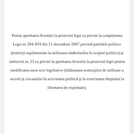
Pentru aprobarea Avizului la proiectul legii cu privire la completarea
Legii nr. 294-XVI din 21 decembrie 2007 privind partidele politice
(restricții suplimentare la utilizarea simbolurilor în scopuri politice) şi
subiectul nr. 23
cu privire la aprobarea Avizului la proiectul legii pentru
modificarea unor acte legislative (înlăturarea restricţiilor de utilizare a
secerii şi ciocanului în activitatea politică şi în exercitarea dreptului la
libertatea de exprimare).