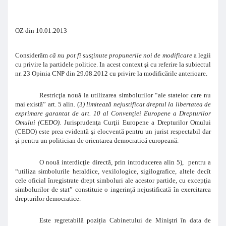
OZ din 10.01.2013
Considerăm
că nu pot fi susţinute propunerile noi de modificare
a legii
cu privire la partidele politice. In
acest context şi cu referire la subiectul
nr. 23
Opinia CNP
din 29.08.2012 cu privire la modificările anterioare.
Restricţia nouă la utilizarea simbolurilor “ale statelor care nu
mai există” art. 5 alin. (3
) limitează nejustificat dreptul la libertatea de
exprimare garantat de art. 10 al Convenţiei Europene a Drepturilor
Omului (CEDO).
Jurisprudenţa Curţii Europene a Drepturilor Omului
(CEDO) este prea evidentă şi elocventă pentru un jurist respectabil dar
şi pentru un politician de orientarea democratică europeană.
O nouă interdicţie directă, prin introducerea alin 5), pentru a
“utiliza simbolurile heraldice, vexilologice, sigilografice, altele decît
cele oficial înregistrate drept simboluri ale acestor partide, cu excepţia
simbolurilor de stat” constituie o ingerință nejustificată în exercitarea
drepturilor democratice.
Este regretabilă poziția Cabinetului de Miniştri în data de