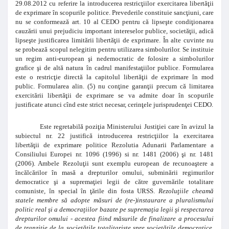
29.08.2012 cu referire la introducerea restricţiilor exercitarea libertăţii
de exprimare în scopurile politice. Prevederile constituie sancţiuni, care
nu se conformează art. 10 al CEDO pentru că lipseşte condiţionarea
cauzării unui prejudiciu important intereselor publice, societăţii, adică
lipseşte justificarea limitării libertăţii de exprimare. În alte cuvinte nu
se probează scopul nelegitim pentru utilizarea simbolurilor. Se instituie
un regim anti-european şi nedemocratic de folosire a simbolurilor
grafice şi de altă natura în cadrul manifestaţiilor publice. Formularea
este o restricţie directă la capitolul libertăţii de exprimare în mod
public. Formularea alin. (5) nu conţine garanţii precum că limitarea
exercitării libertăţii de exprimare se va admite doar în scopurile
justificate atunci cînd este strict necesar, cerinţele jurisprudenţei CEDO.
Este regretabilă poziţia Ministerului Justiţiei care în avizul la
subiectul nr. 22 justifică introducerea restricţiilor la exercitarea
libertăţii de exprimare politice Rezolutia Adunarii Parlamentare a
Consiliului Europei nr. 1096 (1996) si nr. 1481 (2006) şi nr. 1481
(2006). Ambele Rezoluţii sunt exemplu european de recunoaştere a
încălcărilor în masă a drepturilor omului, subminării regimurilor
democratice şi a supremaţiei legii de către guvernările totalitare
comuniste, în special în ţările din fosta URSS.
Rezoluţiile cheamă
statele membre să adopte măsuri de (re-)instaurare a pluralismului
politic real şi a democraţiilor bazate pe supremaţia legii şi respectarea
drepturilor omului - acestea fiind măsurile de finalizare a procesului
de tranziţie de la societăţile totalitariste spre societăţile democratice.