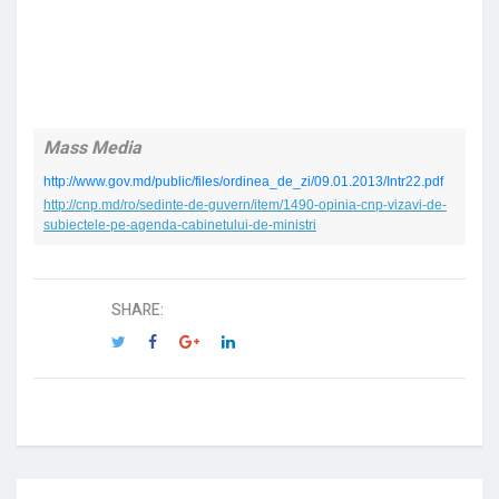
Mass Media
http://www.gov.md/public/files/ordinea_de_zi/09.01.2013/Intr22.pdf
http://cnp.md/ro/sedinte-de-guvern/item/1490-opinia-cnp-vizavi-de-
subiectele-pe-agenda-cabinetului-de-ministri
SHARE: