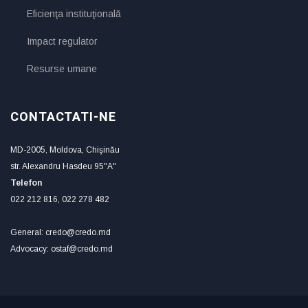
Eficienţa instituţională
Impact regulator
Resurse umane
CONTACTATI-NE
MD-2005, Moldova, Chişinău
str. Alexandru Hasdeu 95"A"
Telefon
022 212 816, 022 278 482
General: credo@credo.md
Advocacy: ostaf@credo.md