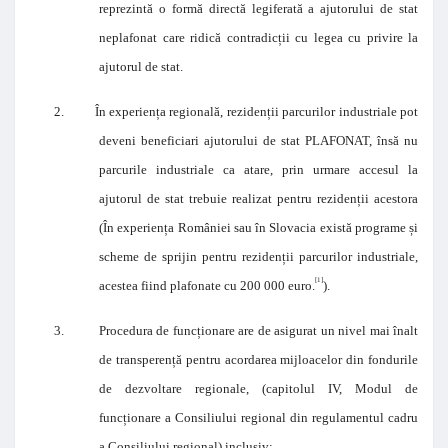
reprezintă o formă directă legiferată a ajutorului de stat
neplafonat care ridică contradicții cu legea cu privire la
ajutorul de stat.
2.
În experiența regională, rezidenții parcurilor industriale pot
deveni beneficiari ajutorului de stat PLAFONAT, însă nu
parcurile industriale ca atare, prin urmare accesul la
ajutorul de stat trebuie realizat pentru rezidenții acestora
(
În experiența României sau în Slovacia există programe și
scheme de sprijin pentru rezidenții parcurilor industriale,
[1]
acestea fiind plafonate cu 200 000 euro.
).
3.
Procedura de funcționare are de asigurat un nivel mai înalt
de transperență pentru acordarea mijloacelor din fondurile
de dezvoltare regionale, (capitolul IV, Modul de
funcționare a Consiliului regional din regulamentul cadru
a Consiliului regional) inclusiv: