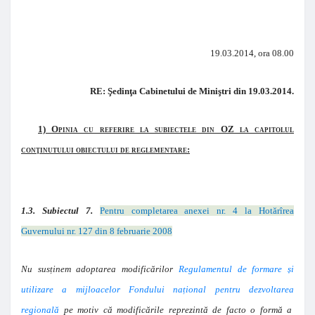
19.03.2014, ora 08.00
RE: Şedinţa Cabinetului de Miniştri din 19.03.2014.
1) Opinia cu referire la subiectele din OZ la capitolul
conţinutului obiectului de reglementare:
1.3. Subiectul 7.
Pentru completarea anexei nr. 4 la Hotărîrea
Guvernului nr. 127 din 8 februarie 2008
Nu susținem adoptarea modificărilor
Regulamentul de formare și
utilizare a mijloacelor Fondului național pentru dezvoltarea
regională
pe motiv că modificările reprezintă de facto o formă a