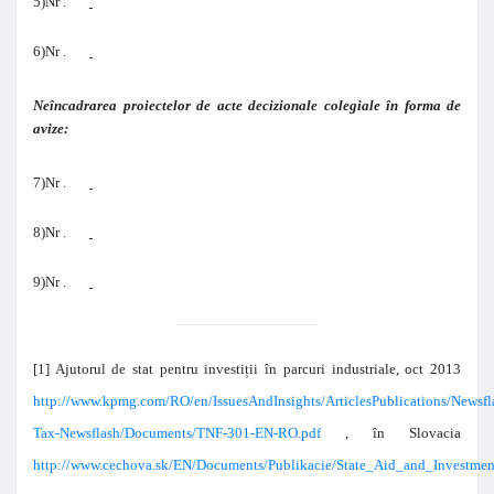
5)
Nr .
6)
Nr .
Neîncadrarea proiectelor de acte decizionale colegiale în forma de
avize:
7)
Nr .
8)
Nr .
9)
Nr .
[1]
Ajutorul de stat pentru investiții în parcuri industriale, oct 2013
http://www.kpmg.com/RO/en/IssuesAndInsights/ArticlesPublications/Newsfla
Tax-Newsflash/Documents/TNF-301-EN-RO.pdf
, în Slovacia
http://www.cechova.sk/EN/Documents/Publikacie/State_Aid_and_Investmen