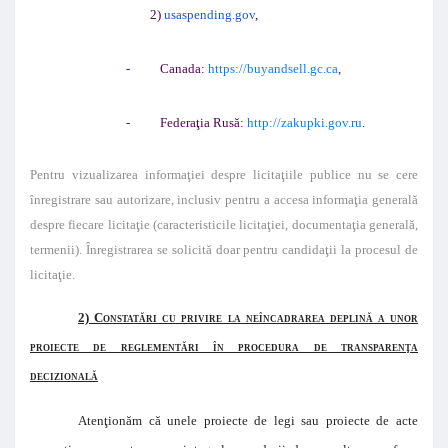
2)
usaspending.gov
,
-
Canada:
https://buyandsell.gc.ca
,
-
Federaţia Rusă:
http://zakupki.gov.ru
.
Pentru vizualizarea informaţiei despre licitaţiile publice nu se cere
înregistrare sau autorizare, inclusiv pentru a accesa informaţia generală
despre fiecare licitaţie (caracteristicile licitaţiei, documentaţia generală,
termenii). Înregistrarea se solicită doar pentru candidaţii la procesul de
licitaţie.
2) Constatări cu privire la neîncadrarea deplină a unor
proiecte de reglementări în procedura de transparenţa
decizională
Atenţionăm că unele proiecte de legi sau proiecte de acte