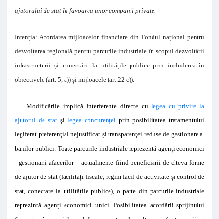
ajutorului de stat în favoarea unor companii private.
Intenția: Acordarea mijloacelor financiare din Fondul național pentru
dezvoltarea regională pentru parcurile industriale în scopul dezvoltării
infrastructurii și conectării la utilitățile publice prin includerea în
obiectivele (art. 5, a)) și mijloacele (art.22 c)).
Modificările implică interferențe directe cu
legea cu privire la
ajutorul de stat
şi
legea concurenţei
prin posibilitatea tratamentului
legiferat preferenţial nejustificat și transparenţei reduse de gestionare a
banilor publici. Toate parcurile industriale reprezentă agenți economici
- gestionarii afacerilor – actualmente fiind beneficiarii de cîteva forme
de ajutor de stat (facilități fiscale, regim facil de activitate și control de
stat, conectare la utilitățile publice), o parte din parcurile industriale
reprezintă agenți economici unici. Posibilitatea acordării sprijinului