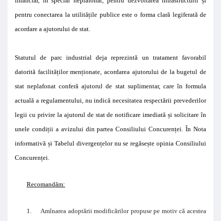
financiar, în special neplafonat, pentru dezvoltarea infrastructurii și
pentru conectarea la utilitățile publice este o forma clară legiferată de
acordare a ajutorului de stat.
Statutul de parc industrial deja reprezintă un tratament favorabil
datorită facilităților menționate, acordarea ajutorului de la bugetul de
stat neplafonat conferă ajutorul de stat suplimentar, care în formula
actuală a regulamentului, nu indică necesitatea respectării prevederilor
legii cu privire la ajutorul de stat de notificare imediată și solicitare în
unele condiții a avizului din partea Consiliului Concurenței. În Nota
informativă și Tabelul divergențelor nu se regăsește opinia Consiliului
Concurenței.
Recomandăm:
1.
Amînarea adoptării modificărilor propuse pe motiv că acestea