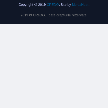
Copyright © 2019
CREDO
. Site by
MoldaHost
.
2019 © CReDO. Toate drepturile rezervate.