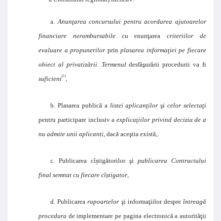
a.
Anunţarea concursului pentru acordarea ajutoarelor
financiare nerambursabile
cu enunţarea
criteriilor de
evaluare a propunerilor
prin
plasarea informaţiei pe fiecare
obiect al privatizării
.
Termenul
desfăşurării procedurii va fi
[2]
suficient
,
b. Plasarea publică a
listei aplicanţilor
şi
celor selectaţi
pentru participare inclusiv a
explicaţiilor privind decizia de a
nu admite unii aplicanți
, dacă aceştia există,.
c. Publicarea cîștigătorilor şi
publicarea Contractului
final semnat cu fiecare cîștigator
,
d. Publicarea
rapoartelor
şi informaţiilor despre
întreagă
procedura
de implementare pe pagina electronică a autorităţii