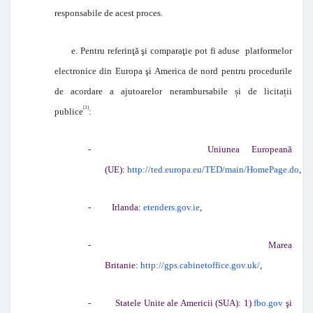
responsabile de acest proces.
e. Pentru referinţă şi comparaţie pot fi aduse platformelor
electronice din Europa şi America de nord pentru procedurile
de acordare a ajutoarelor nerambursabile și de licitații
[3]
publice
:
-
Uniunea Europeană
(UE):
http://ted.europa.eu/TED/main/HomePage.do
,
-
Irlanda:
etenders.gov.ie
,
-
Marea
Britanie:
http://gps.cabinetoffice.gov.uk/
,
-
Statele Unite ale Americii (SUA): 1)
fbo.gov
şi