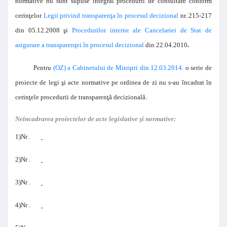
normative nu sunt supuse integral procedurii de consultare conform
cerinţelor
Legii privind transparenţa în procesul decizional
nr. 215-217
din 05.12.2008 şi
Procedurilor interne ale Cancelariei de Stat de
asigurare a transparenţei în procesul decizional
din 22.04.2010
.
Pentru
(OZ) a Cabinetului de Miniştri din 12.03.2014.
o serie de
proiecte de legi şi acte normative pe ordinea de zi nu s-au încadrat în
cerinţele procedurii de transparenţă decizională.
Neîncadrarea proiectelor de acte legislative şi normative:
1)
Nr .
2)
Nr .
3)
Nr .
4)
Nr .