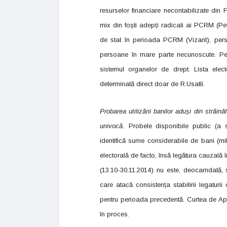
resurselor financiare necontabilizate din F
mix din foști adepți radicali ai PCRM (Petre
de stat în perioada PCRM (Vizant), perso
persoane în mare parte necunoscute. Pest
sistemul organelor de drept. Lista elect
determinată direct doar de R.Usatîi.
Probarea utilizării banilor aduși din străi
univocă.
Probele disponibile public (a s
identifică sume considerabile de bani (mili
electorală de facto, însă legătura cauzală 
(13.10-30.11.2014) nu este, deocamdată, st
care atacă consistența stabilirii legatur
pentru perioada precedentă. Curtea de Ape
în proces.