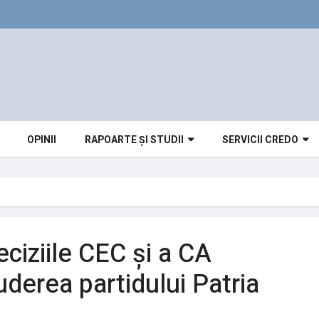
OPINII
RAPOARTE ȘI STUDII
SERVICII CREDO
eciziile CEC și a CA
luderea partidului Patria