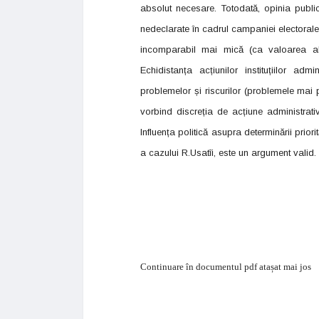
absolut necesare. Totodată, opinia public
nedeclarate în cadrul campaniei electorale.
incomparabil mai mică (ca valoarea abs
Echidistanța acțiunilor instituțiilor admi
problemelor și riscurilor (problemele mai p
vorbind discreția de acțiune administrativ
Influența politică asupra determinării priorit
a cazului R.Usatîi, este un argument valid.
Continuare în documentul pdf atașat mai jos