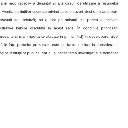
ă în mod repetitiv a denunțat și alte cazuri de utilizare a resurselor
 Atenția instituțiilor enunțate privind aceste cazuri, deși de o amploare
olută sau relativă) nu a fost pe măsură din partea autorităilor.
nistrative trebuie discutată în acest sens. În condițiile prioritizării
resante și mai importante atacate în primul rînd) în developare, altfel
ă în fața probelor prezentate este, un factor de luat în considerație.
ăților instituțiilor publice, dar nu și necesitatea investigației sistematice