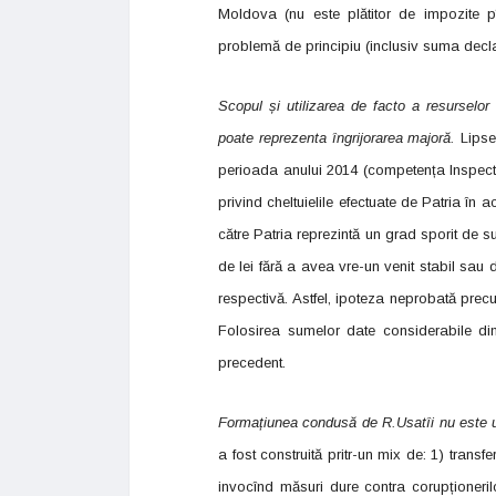
Moldova (nu este plătitor de impozite pî
problemă de principiu (inclusiv suma decl
Scopul și utilizarea de facto a resurselor
poate reprezenta îngrijorarea majoră.
Lipseș
perioada anului 2014 (competența Inspector
privind cheltuielile efectuate de Patria în 
către Patria reprezintă un grad sporit de s
de lei fără a avea vre-un venit stabil sau 
respectivă. Astfel, ipoteza neprobată precum
Folosirea sumelor date considerabile din s
precedent.
Formațiunea condusă de R.Usatîi nu este un 
a fost construită pritr-un mix de: 1) transf
invocînd măsuri dure contra corupționeril