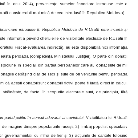
nă în anul 2014), proveniența surselor financiare introduse este o
arată considerabil mai mică de cea introdusă în Republica Moldova).
 financiare introduse în Republica Moldova de R.Usatîi este incertă și
te informația privind cheltuielile de vizibilitate efectuate de R.Usatîi în
atului Fiscal-evaluarea indirectă), nu este disponibilă nici informația
aceasta perioada (competența Ministerului Justiției). O parte din donații
uspiciune, în special, din partea persoanelor care au donat sute de mii
donațiile depășînd clar de zeci și sute de ori veniturile pentru perioada
 că acești donatorisunt donatorii fictivi poate fi luată direct în calcul.
trăinătate, de facto, în scopurile electorale sunt, de principiu, fără
partid politic în sensul adevarat al cuvintului.
Vizibilitatea lui R.Usatîi
er de imagine dinspre popstarurile rusești, 2) limbaj populist speculativ
or guvernamentali cu mîna de fier și 3) acțiunile de caritate folosind