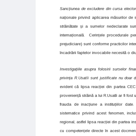
Sancțiunea de excludere din cursa electora
naționale privind aplicarea măsurilor de s
străinătate și a sumelor nedeclarate sun
internațională. Cerințele procedurale pen
prejudiciare) sunt conforme practicilor int
încadrării faptelor invocabile necesită o di
Investigațiile asupra folosirii surselor fin
privința R.Usatîi sunt justificate nu doar
evident că lipsa reacției din partea CEC, 
proveniență străină a lui R.Usatîi ar fi fost
frauda de inacțiune a instituțiilor date
sistematice privind acest fenomen, inclus
regional, astfel lipsa reacției din partea ins
cu competențele directe în acest docmeniu. 