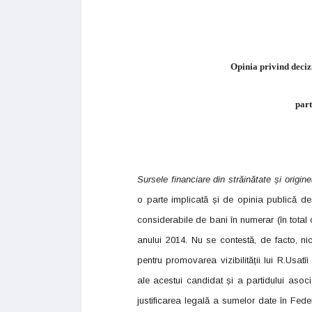
Opinia
privind deciz
part
Sursele financiare din străinătate și origin
o parte implicată și de opinia publică d
considerabile de bani în numerar (în total 
anului 2014. Nu se contestă, de facto, nic
pentru promovarea vizibilității lui R.Usatîi
ale acestui candidat și a partidului asocia
justificarea legală a sumelor date în Feder