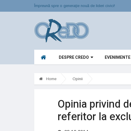
Împreună spre o generaţie nouă de lideri civici!
DESPRE CREDO
EVENIMENTE
Home
Opinii
Opinia privind d
referitor la exc