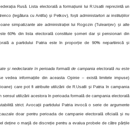
ederația Rusă. Lista electorală a formațiunii lui R.Usatîi reprezintă un
nco (legătura cu Antifa) și Petkov), foști administartori ai instituțiilor
ane simpatizante ale administrației lui Rogozin (Tuleanțev) și alte
e 60% din lista electorală constituie șomeri dar și pensionari din
orală a partidului Patria este în proporție de 90% nepartiinică și
nătate și nedeclarate în perioada formală de campania electorală nu este
e vedea informațiile din aceasta Opinie – există limitele impuse)
oane) care pot fi atribuite utilizării de R.Usatîi și Patria în campania
în sensul utilizării acestora în perioada formală de campania electorală
abilită strict. Avocații partidului Patria invocă o serie de argumente
ii cauzale doar pentru perioada de campanie electorală oficială și nu
l deține o marjă de discreție pentru a evalua probele de către părțile