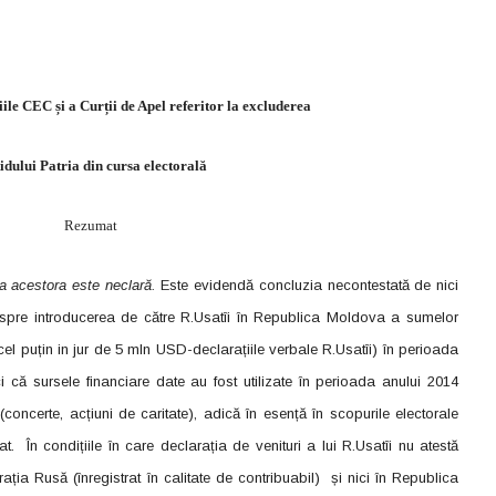
iile CEC și a Curții de Apel referitor la excluderea
idului Patria din cursa electorală
Rezumat
ea acestora este neclară.
Este evidendă concluzia necontestată de nici
espre introducerea de către R.Usatîi în Republica Moldova a sumelor
cel puțin in jur de 5 mln USD-declarațiile verbale R.Usatîi) în perioada
i că sursele financiare date au fost utilizate în perioada anului 2014
 (concerte, acțiuni de caritate), adică în esență în scopurile electorale
t. În condițiile în care declarația de venituri a lui R.Usatîi nu atestă
ația Rusă (înregistrat în calitate de contribuabil) și nici în Republica