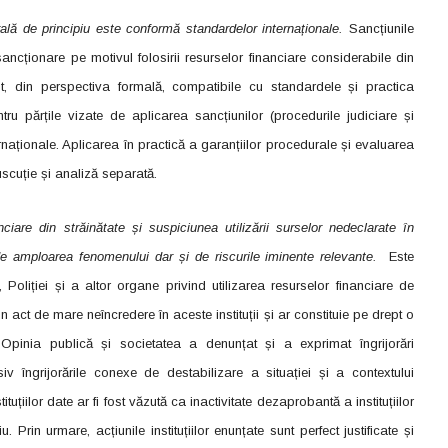
lă de principiu este conformă standardelor internaționale.
Sancțiunile
ancționare pe motivul folosirii resurselor financiare considerabile din
t, din perspectiva formală, compatibile cu standardele și practica
tru părțile vizate de aplicarea sancțiunilor (procedurile judiciare și
ernaționale. Aplicarea în practică a garanțiilor procedurale și evaluarea
uscuție și analiză separată.
anciare din străinătate și suspiciunea utilizării surselor nedeclarate în
 de amploarea fenomenului dar și de riscurile iminente relevante.
Este
Poliției și a altor organe privind utilizarea resurselor financiare de
 un act de mare neîncredere în aceste instituții și ar constituie pe drept o
. Opinia publică și societatea a denunțat și a exprimat îngrijorări
iv îngrijorările conexe de destabilizare a situației și a contextului
tituțiilor date ar fi fost văzută ca inactivitate dezaprobantă a instituțiilor
Prin urmare, acțiunile instituțiilor enunțate sunt perfect justificate și