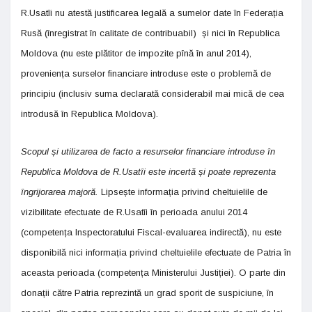
R.Usatîi nu atestă justificarea legală a sumelor date în Federația
Rusă (înregistrat în calitate de contribuabil) și nici în Republica
Moldova (nu este plătitor de impozite pînă în anul 2014),
proveniența surselor financiare introduse este o problemă de
principiu (inclusiv suma declarată considerabil mai mică de cea
introdusă în Republica Moldova).
Scopul și utilizarea de facto a resurselor financiare introduse în
Republica Moldova de R.Usatîi este incertă și poate reprezenta
îngrijorarea majoră.
Lipsește informația privind cheltuielile de
vizibilitate efectuate de R.Usatîi în perioada anului 2014
(competența Inspectoratului Fiscal-evaluarea indirectă), nu este
disponibilă nici informația privind cheltuielile efectuate de Patria în
aceasta perioada (competența Ministerului Justiției). O parte din
donații către Patria reprezintă un grad sporit de suspiciune, în