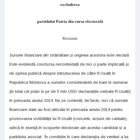
excluderea
partidului Patria din cursa electorală
Rezumat
Sursele financiare din străinătate și originea acestora este neclară.
Este evidendă concluzia necontestată de nici o parte implicată și
de opinia publică despre introducerea de către R.Usatîi în
Republica Moldova a sumelor considerabile de bani în numerar
(în total cel puțin in jur de 5 mln USD-declarațiile verbale R.Usatîi)
în perioada anului 2014. Nu se contestă, de facto, nici că sursele
financiare date au fost utilizate în perioada anului 2014 pentru
promovarea vizibilității lui R.Usatîi (concerte, acțiuni de caritate),
adică în esență în scopurile electorale ale acestui candidat și a
partidului asociat. În condițiile în care declarația de venituri a lui