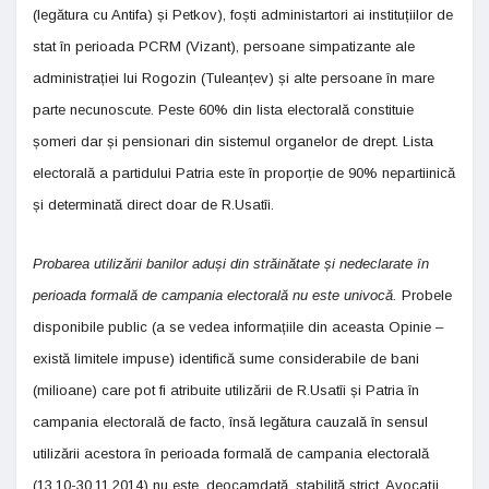
(legătura cu Antifa) și Petkov), foști administartori ai instituțiilor de
stat în perioada PCRM (Vizant), persoane simpatizante ale
administrației lui Rogozin (Tuleanțev) și alte persoane în mare
parte necunoscute. Peste 60% din lista electorală constituie
șomeri dar și pensionari din sistemul organelor de drept. Lista
electorală a partidului Patria este în proporție de 90% nepartiinică
și determinată direct doar de R.Usatîi.
Probarea utilizării banilor aduși din străinătate și nedeclarate în
perioada formală de campania electorală nu este univocă.
Probele
disponibile public (a se vedea informațiile din aceasta Opinie –
există limitele impuse) identifică sume considerabile de bani
(milioane) care pot fi atribuite utilizării de R.Usatîi și Patria în
campania electorală de facto, însă legătura cauzală în sensul
utilizării acestora în perioada formală de campania electorală
(13.10-30.11.2014) nu este, deocamdată, stabilită strict. Avocații