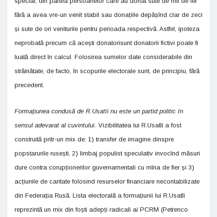
special, din partea persoanelor care au donat sute de mii de lei
fără a avea vre-un venit stabil sau donațiile depășînd clar de zeci
și sute de ori veniturile pentru perioada respectivă. Astfel, ipoteza
neprobată precum că acești donatorisunt donatorii fictivi poate fi
luată direct în calcul. Folosirea sumelor date considerabile din
străinătate, de facto, în scopurile electorale sunt, de principiu, fără
precedent.
Formațiunea condusă de R.Usatîi nu este un partid politic în
sensul adevarat al cuvintului.
Vizibilitatea lui R.Usatîi a fost
construită pritr-un mix de: 1) transfer de imagine dinspre
popstarurile rusești, 2) limbaj populist speculativ invocînd măsuri
dure contra corupționerilor guvernamentali cu mîna de fier și 3)
acțiunile de caritate folosind resurselor financiare necontabilizate
din Federația Rusă. Lista electorală a formațiunii lui R.Usatîi
reprezintă un mix din foști adepți radicali ai PCRM (Petrenco