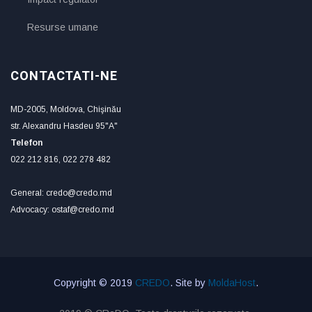
Resurse umane
CONTACTATI-NE
MD-2005, Moldova, Chişinău
str. Alexandru Hasdeu 95"A"
Telefon
022 212 816, 022 278 482
General: credo@credo.md
Advocacy: ostaf@credo.md
Copyright © 2019
CREDO
. Site by
MoldaHost
.