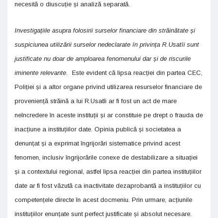
necesită o diuscuție și analiză separată.
Investigațiile asupra folosirii surselor financiare din străinătate și
suspiciunea utilizării surselor nedeclarate în privința R.Usatîi sunt
justificate nu doar de amploarea fenomenului dar și de riscurile
iminente relevante.
Este evident că lipsa reacției din partea CEC,
Poliției și a altor organe privind utilizarea resurselor financiare de
proveniență străină a lui R.Usatîi ar fi fost un act de mare
neîncredere în aceste instituții și ar constituie pe drept o frauda de
inacțiune a instituțiilor date. Opinia publică și societatea a
denunțat și a exprimat îngrijorări sistematice privind acest
fenomen, inclusiv îngrijorările conexe de destabilizare a situației
și a contextului regional, astfel lipsa reacției din partea instituțiilor
date ar fi fost văzută ca inactivitate dezaprobantă a instituțiilor cu
competențele directe în acest docmeniu. Prin urmare, acțiunile
instituțiilor enunțate sunt perfect justificate și absolut necesare.