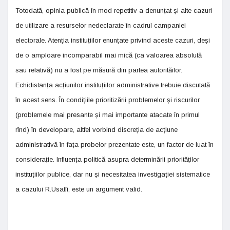
Totodată, opinia publică în mod repetitiv a denunțat și alte cazuri
de utilizare a resurselor nedeclarate în cadrul campaniei
electorale. Atenția instituțiilor enunțate privind aceste cazuri, deși
de o amploare incomparabil mai mică (ca valoarea absolută
sau relativă) nu a fost pe măsură din partea autorităilor.
Echidistanța acțiunilor instituțiilor administrative trebuie discutată
în acest sens. În condițiile prioritizării problemelor și riscurilor
(problemele mai presante și mai importante atacate în primul
rînd) în developare, altfel vorbind discreția de acțiune
administrativă în fața probelor prezentate este, un factor de luat în
considerație. Influența politică asupra determinării priorităților
instituțiilor publice, dar nu și necesitatea investigației sistematice
a cazului R.Usatîi, este un argument valid.