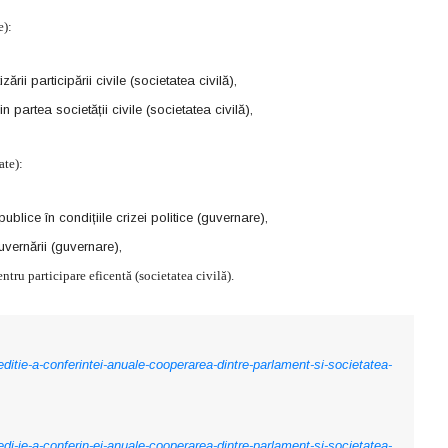
e):
rii participării civile (societatea civilă),
din partea societății civile (societatea civilă),
ate):
publice în condițiile crizei politice (guvernare),
guvernării (guvernare),
entru participare eficentă (societatea civilă).
a-editie-a-conferintei-anuale-cooperarea-dintre-parlament-si-societatea-
a-edi-ie-a-conferin-ei-anuale-cooperarea-dintre-parlament-si-societatea-