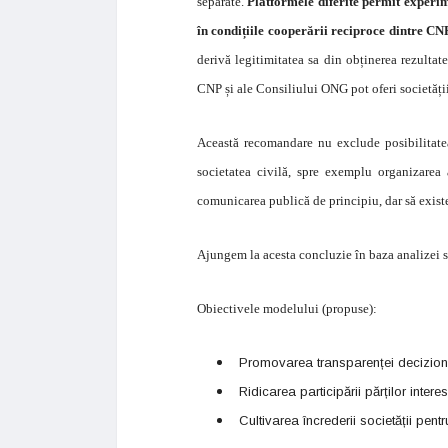
separate.
Platformele diferite permit experim
în condițiile cooperării reciproce dintre CNP
derivă legitimitatea sa din obținerea rezultate
CNP și ale Consiliului ONG pot oferi societăți
Această recomandare nu exclude posibilitate
societatea civilă, spre exemplu organizare
comunicarea publică de principiu, dar să existe 
Ajungem la acesta concluzie în baza analizei si
Obiectivele modelului (propuse):
Promovarea transparenței decizionale
Ridicarea participării părților inte
Cultivarea încrederii societății pentru 