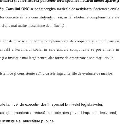
entarea și valorificarea punctelor forte specifice fiecărui model aparte și
 și Consiliul ONG se pot sinergiza tacticele de activitate.
Societatea civilă
lor concrete în fața constituțienților săi, astfel eforturile complementare ale
i civile mai multe mecanisme de influență.
a constituirii și altor forme complementare de cooperare și comunicare cu
a anuală a Forumului social în care ambele componente se pot antrena în
și o invitație mai largă pentru alte forme de organizare a societății civile.
stemice și consistente avînd ca referința criteriile de evaluare de mai jos.
 la nivel de executiv, dar în special la nivelul legislativului,
resate și comunicarea redusă cu societatea privind impactul decizional,
instituțiile și autoritățile publice.