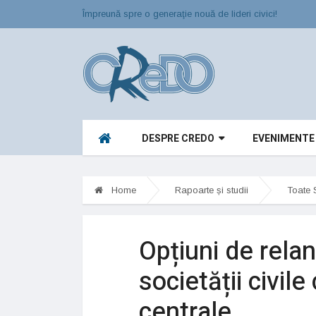
Împreună spre o generaţie nouă de lideri civici!
DESPRE CREDO
EVENIMENTE
Home
Rapoarte și studii
Toate S
Opțiuni de relan
societății civile
centrale