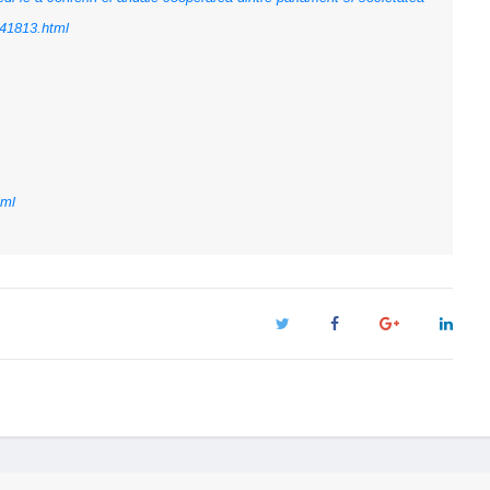
u_41813.html
tml