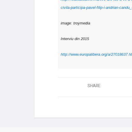
civila-participa-pavel-filip-i-andrian-cand
image: troymedia
Interviu din 2015
http://www.europalibera.org/a/27018637.h
SHARE: