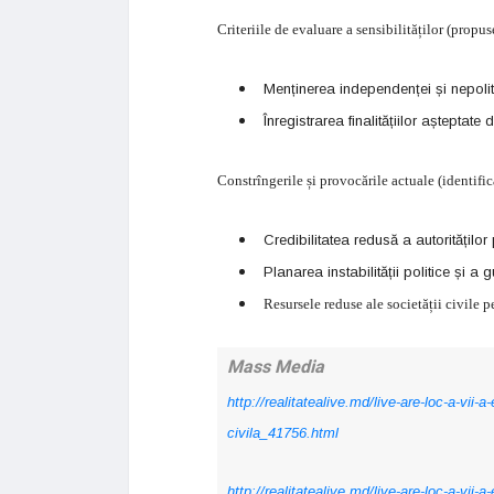
Criteriile de evaluare a sensibilităților (propus
Menținerea independenței și nepolitiză
Înregistrarea finalitățiilor așteptate 
Constrîngerile și provocările actuale (identific
Credibilitatea redusă a autorităților 
Planarea instabilității politice și a 
Resursele reduse ale societății civile p
Mass Media
http://realitatealive.md/live-are-loc-a-vii-
civila_41756.html
http://realitatealive.md/live-are-loc-a-vii-