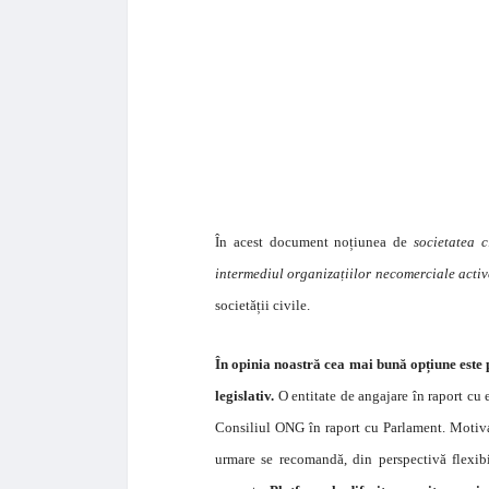
În acest document noțiunea de
societatea c
intermediul organizațiilor necomerciale activ
societății civile.
În opinia noastră cea mai bună opțiune este 
legislativ.
O entitate de angajare în raport cu 
Consiliul ONG în raport cu Parlament. Motivați
urmare se recomandă, din perspectivă flexibili