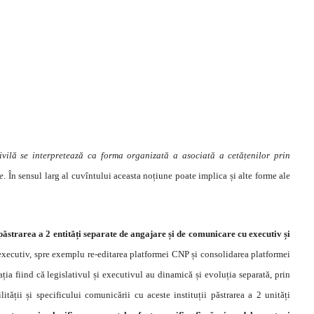
ivilă se interpretează ca forma organizată a asociată a cetățenilor prin
e
. În sensul larg al cuvîntului aceasta noțiune poate implica și alte forme ale
păstrarea a 2 entități separate de angajare și de comunicare cu executiv și
executiv, spre exemplu re-editarea platformei CNP și consolidarea platformei
a fiind că legislativul și executivul au dinamică și evoluția separată, prin
tății și specificului comunicării cu aceste instituții păstrarea a 2 unități