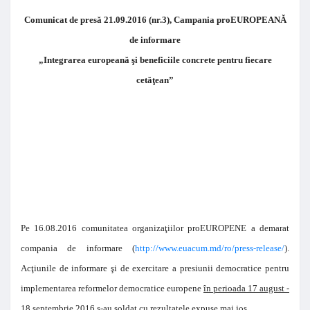
Comunicat de presă 21.09.2016 (nr.3), Campania proEUROPEANĂ
de informare
„Integrarea europeană şi beneficiile concrete pentru fiecare
cetăţean”
Pe 16.08.2016 comunitatea organizaţiilor proEUROPENE a demarat
compania de informare (
http://www.euacum.md/ro/press-release/
).
Acţiunile de informare şi de exercitare a presiunii democratice pentru
implementarea reformelor democratice europene
în perioada 17 august -
18 septembrie 2016
s-au soldat cu rezultatele expuse mai jos.