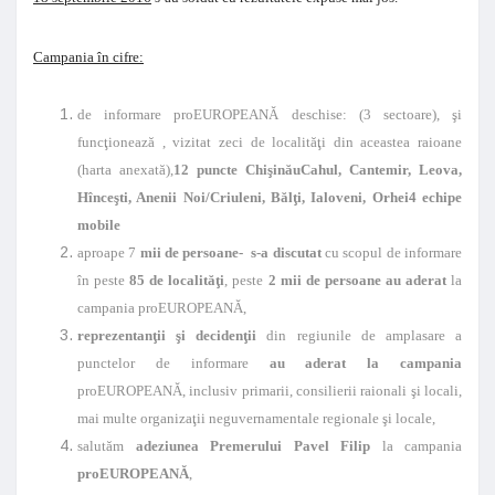
Campania în cifre:
de informare proEUROPEANĂ deschise: (3 sectoare), şi
funcţionează , vizitat zeci de localităţi din aceastea raioane
(harta anexată),
12 puncte
Chişinău
Cahul, Cantemir, Leova,
Hînceşti, Anenii Noi/Criuleni, Bălţi, Ialoveni, Orhei
4 echipe
mobile
aproape 7
mii de persoane-
s-a discutat
cu scopul de informare
în peste
85 de localităţi
, peste
2 mii de persoane au aderat
la
campania proEUROPEANĂ,
reprezentanţii şi decidenţii
din regiunile de amplasare a
punctelor de informare
au aderat la campania
proEUROPEANĂ, inclusiv primarii, consilierii raionali şi locali,
mai multe organizaţii neguvernamentale regionale şi locale,
salutăm
adeziunea Premerului Pavel Filip
la campania
proEUROPEANĂ
,