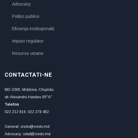
Advocacy
Politici publice
Eficienţa instituţională
Impact regulator
Resurse umane
CONTACTATI-NE
MD-2005, Moldova, Chişinău
str. Alexandru Hasdeu 95"A"
Telefon
022 212 816, 022 278 482
General: credo@credo.md
Advocacy: ostaf@credo.md