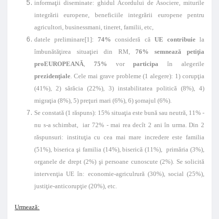
informaţii diseminate: ghidul Acordului de Asociere, miturile
integrării europene, beneficiile integrării europene pentru
agricultori, businessmani, tineret, familii, etc,
datele preliminare
[1]:
74%
consideră că
UE contribuie
la
îmbunătăţirea situaţiei din RM,
76% semnează petiţia
proEUROPEANĂ
,
75%
vor
participa
în alegerile
prezidenţiale
. Cele mai grave probleme (1 alegere): 1) corupţia
(41%), 2) sărăcia (22%), 3) instabilitatea politică (8%), 4)
migraţia (8%), 5) preţuri mari (6%), 6) şomajul (6%).
Se constată (1 răspuns): 15% situaţia este bună sau neutră, 11% -
nu s-a schimbat, iar 72% - mai rea decît 2 ani în urma. Din 2
răspunsuri: instituţia cu cea mai mare incredere este familia
(51%), biserica şi familia (14%), biserică (11%), primăria (3%),
organele de drept (2%) şi persoane cunoscute (2%). Se solicită
intervenţia UE în: economie-agriculrură (30%), social (25%),
justiţie-anticorupţie (20%), etc.
Urmează: