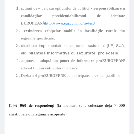
acţiuni de – pe baza opţiunilor de politici - ,
responsabilizare a
candidaţilor prezidenţiabili
testul de idetitate
EUROPEANĂ
http://www.euacum.md/ro/test/
extinderea echipelor mobile în localităţile rurale
din
regiunile specificate,
distribuie implementate cu suportul occidental (UE, SUA,
etc),
pliantele informative cu rezultate proiectele
acţiunea -
adoptă un punct de informare
proEUROPEAN
!
adresat tuturor entităţilor interesate.
Dezbateri proEUROPENE
cu participarea prezidenţiabililor.
[1]~
2 960
de respondenţi
(la moment sunt colectate deja 7 000
chestionare din regiunile acoperite)