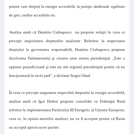
printre care dreptul la energie accesibilă, la justiţie sănătoasă, egalitate
de gen, credite accesibile etc.
Analiza arată că Dumitru Ciubaşenco nu propune soluţii în ceea ce
priveşte majoritatea drepturilor analizate. Referitor la respectarea
dreptului la guvernarea responsabilă, Dumitru Ciubaşenco propune
dizolvarea Parlamentului şi crearea unui sistem prezidenţial. „Este o
opţiune prejudicioasă şi este un mit regimul prezidenţial pentru că nu
funcţionează în nicio ţară”, a declarat Sergiu Ostaf.
În ceea ce priveşte asigurarea respectării dreptului la energie accesibilă,
analiza arată că Igor Dodon propune consultări cu Federaţia Rusă
referitor la implementarea Pachetului III Energetic al Uniunii Europene,
ceea ce, în opinia autorilor analizei, nu va fi acceptat pentru că Rusia
nu acceptă apriori acest pachet.