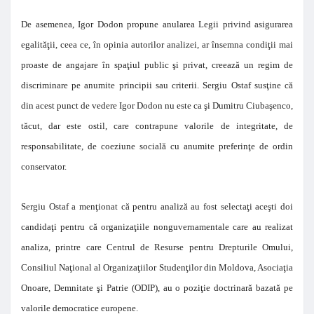
De asemenea, Igor Dodon propune anularea Legii privind asigurarea
egalităţii, ceea ce, în opinia autorilor analizei, ar însemna condiţii mai
proaste de angajare în spaţiul public şi privat, creează un regim de
discriminare pe anumite principii sau criterii. Sergiu Ostaf susţine că
din acest punct de vedere Igor Dodon nu este ca şi Dumitru Ciubaşenco,
tăcut, dar este ostil, care contrapune valorile de integritate, de
responsabilitate, de coeziune socială cu anumite preferinţe de ordin
conservator.
Sergiu Ostaf a menţionat că pentru analiză au fost selectaţi aceşti doi
candidaţi pentru că organizaţiile nonguvernamentale care au realizat
analiza, printre care Centrul de Resurse pentru Drepturile Omului,
Consiliul Naţional al Organizaţiilor Studenţilor din Moldova, Asociaţia
Onoare, Demnitate şi Patrie (ODIP), au o poziţie doctrinară bazată pe
valorile democratice europene.