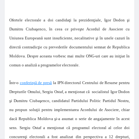
Ofertele electorale a doi candidaţi la prezidenţiale, Igor Dodon şi
Dumitru Ciubaşenco, în ceea ce priveşte Acordul de Asociere cu
Uniunea Europeană sunt insuficiente, necalitative şi în unele cazuri în
directă contradicţie cu prevederile documentului semnat de Republica
Moldova. Despre aceasta vorbesc mai multe ONG-uri care au iniţiat în
comun o analiză a programelor electorale.
Într-o
conferinţă de presă
la IPN directorul Centrului de Resurse pentru
Drepturile Omului, Sergiu Ostaf, a menţionat că socialistul Igor Dodon
şi Dumitru Ciubaşenco, candidatul Partidului Politic Partidul Nostru,
nu propun soluţii pentru implementarea Acordului de Asociere, chiar
dacă Republica Moldova şi-a asumat o serie de angajamente în acest
sens. Sergiu Ostaf a menţionat că programul electoral al celor doi
concurenţi electorali a fost analizat din perspectiva a 12 drepturi,