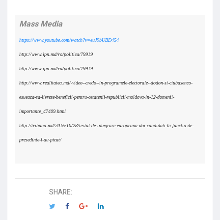
Mass Media
https://www.youtube.com/watch?v=euJ9bUBD454
http://www.ipn.md/ro/politica/79919
http://www.ipn.md/ru/politica/79919
http://www.realitatea.md/-video--credo--in-programele-electorale--dodon-si-ciubasenco-
esueaza-sa-livreze-beneficii-pentru-cetatenii-republicii-moldova-in-12-domenii-
importante_47409.html
http://tribuna.md/2016/10/28/testul-de-integrare-europeana-doi-candidati-la-functia-de-
presedinte-l-au-picat/
SHARE: