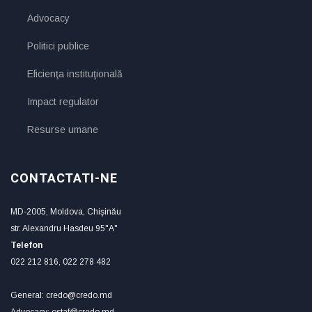
Advocacy
Politici publice
Eficienţa instituţională
Impact regulator
Resurse umane
CONTACTATI-NE
MD-2005, Moldova, Chişinău
str. Alexandru Hasdeu 95"A"
Telefon
022 212 816, 022 278 482
General: credo@credo.md
Advocacy: ostaf@credo.md