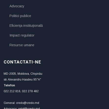
Advocacy
Politici publice
Eficienţa instituţională
Impact regulator
Resurse umane
CONTACTATI-NE
MD-2005, Moldova, Chişinău
str. Alexandru Hasdeu 95"A"
Telefon
022 212 816, 022 278 482
General: credo@credo.md
Advocacy: ostaf@credo.md