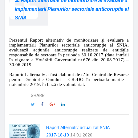
Raport alternativ de monitorizare ai evaluare a
implementarii Planurilor sectoriale anticoruptie al
SNIA
Prezentul Raport alternativ de monitorizare și evaluare a
implementării Planurilor sectoriale anticorupție al SNIA,
evaluează acțiunile anticorupție realizate de entitățile
responsabile de sectoare în perioada 30.
10
.2017
(data intrării
în vigoare a Hotărârii Guvernului nr.676 din 20.08.2017)
–
3
0.06
.201
9
.
Raportul alternativ a fost elaborat de către Centrul de Resurse
pentru Drepturile Omului – CReDO în perioada
martie
–
noiembrie
2019,
în bază de voluntariat
.
SHARE:
Raport Alternativ actualizat SNIA
2017-18-19
14.01.2020