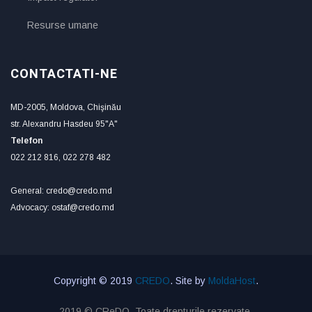
Resurse umane
CONTACTATI-NE
MD-2005, Moldova, Chişinău
str. Alexandru Hasdeu 95"A"
Telefon
022 212 816, 022 278 482
General: credo@credo.md
Advocacy: ostaf@credo.md
Copyright © 2019
CREDO
. Site by
MoldaHost
.
2019 © CReDO. Toate drepturile rezervate.