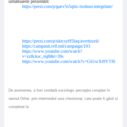
următoarele prezentări:
https://prezi.com/p/gaev5s5qtiu-/notiuni-integritate/
https://prezi.com/p/uktcsyt95faq/avertizorii/
https://campanii.tv8.md/campaign/103
https://www.youtube.com/watch?
v=zz8cksc_mj8&t=39s
https://www.youtube.com/watch?v=G61wXt9YTf0
De asemenea, a fost sondată sociologic percepția corupției în
raionul Orhei, prin intermediul unui chestionar, care poate fi găsit și
completat la: