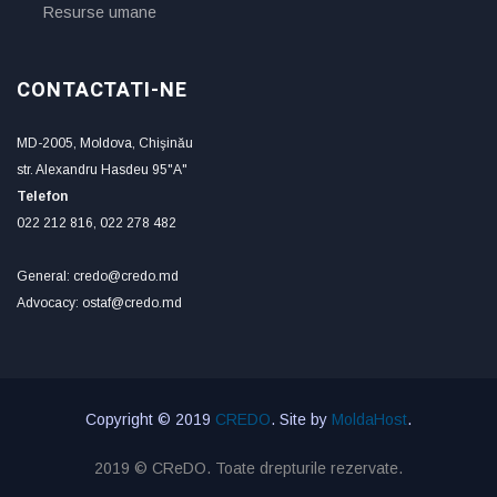
Resurse umane
CONTACTATI-NE
MD-2005, Moldova, Chişinău
str. Alexandru Hasdeu 95"A"
Telefon
022 212 816, 022 278 482
General: credo@credo.md
Advocacy: ostaf@credo.md
Copyright © 2019
CREDO
. Site by
MoldaHost
.
2019 © CReDO. Toate drepturile rezervate.