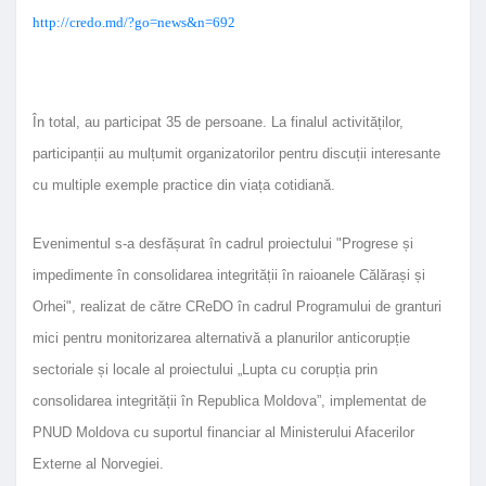
http://credo.md/?go=news&n=692
În total, au participat 35 de persoane. La finalul activităților,
participanții au mulțumit organizatorilor pentru discuții interesante
cu multiple exemple practice din viața cotidiană.
Evenimentul s-a desfășurat în cadrul proiectului "Progrese și
impedimente în consolidarea integrității în raioanele Călărași și
Orhei", realizat de către CReDO în cadrul Programului de granturi
mici pentru monitorizarea alternativă a planurilor anticorupție
sectoriale și locale al proiectului „Lupta cu corupția prin
consolidarea integrității în Republica Moldova”, implementat de
PNUD Moldova cu suportul financiar al Ministerului Afacerilor
Externe al Norvegiei.