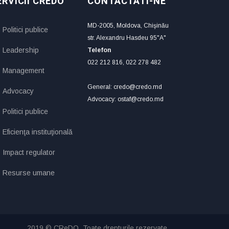
ERVICII CREDO
CONTACTATI-NE
MD-2005, Moldova, Chişinău
Politici publice
str. Alexandru Hasdeu 95"A"
Leadership
Telefon
022 212 816, 022 278 482
Management
General: credo@credo.md
Advocacy
Advocacy: ostaf@credo.md
Politici publice
Eficienţa instituţională
Impact regulator
Resurse umane
2019 © CReDO. Toate drepturile rezervate.