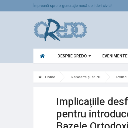
Împreună spre o generaţie nouă de lideri civici!
DESPRE CREDO
EVENIMENTE
Home
Rapoarte și studii
Politic
Implicaţiile des
pentru introduce
Bazele Ortodoxi