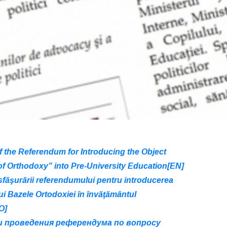
f the Referendum for Introducing the Object
f Orthodoxy” into Pre-University Education[EN]
esfăşurării referendumului pentru introducerea
lui Bazele Ortodoxiei în învăţământul
O]
 проведения референдума по вопросу