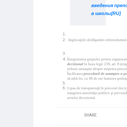
введения преп
в школы[RU]
Implicaţiile desfăşurării referendumul
Înregistrarea grupului pentru organizar
decizional
în baza legii 239, art. 8 (eta
trebuie anunţate despre iniţierea proces
Încălcarea
procedurii de anunţare a şe
să aibă loc cu 48 de ore înaintea şedinţ
Lipsa de transparenţă în procesul decizi
imaginea autorităţii publice şi privează
actului decizional.
SHARE: