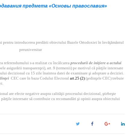
одавания предмета «Основы православия»
ui pentru introducerea predării obiectului Bazele Ortodoxiei în învăţământul
preuniversitar
ea referendumului s-a realizat cu încălcarea
procedurii de iniţiere a actului
pele asigurării transparenţei), art. 9 (termenii) pe motivul că părţile interesate
ului decizional cu 15 zile înaintea datei de examinare şi adoptare a deciziei.
dinţei
CEC care în baza Codului Electoral
art.25 (2)
(şedinţele CEC) trebuie
ei.
onal are efecte negative asupra calităţii procesului decizional, ştirbeşte
 părţile interesate să contribuie cu recomandări şi opinii asupra obiectului