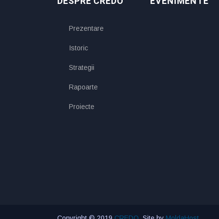
DESPRE CREDO
EVENIMENTE
Prezentare
Istoric
Strategii
Rapoarte
Proiecte
Copyright © 2019
CREDO
. Site by
MoldaHost
.