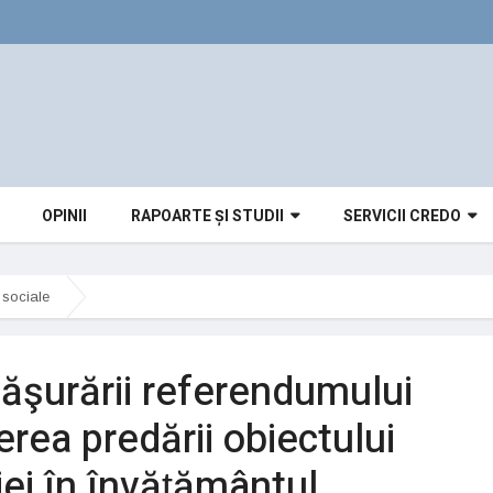
OPINII
RAPOARTE ȘI STUDII
SERVICII CREDO
i sociale
făşurării referendumului
rea predării obiectului
ei în învăţământul