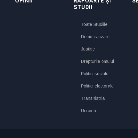
OPINII
RAPOARTE ȘI
S
STUDII
Toate Studiile
Democratizare
Justiţie
Drepturile omului
Politici sociale
Politici electorale
Transnistria
Ucraina