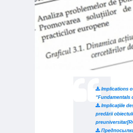
Implications o
“Fundamentals o
Implicaţiile d
predării obiectu
preuniversitar[R
Предпосылки