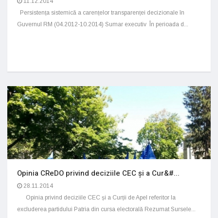
11.12.2014
Persistența sistemică a carențelor transparenței decizionale în
Guvernul RM (04.2012-10.2014) Sumar executiv În perioada d...
Opinia CReDO privind deciziile CEC și a Cur&#...
28.11.2014
Opinia privind deciziile CEC și a Curții de Apel referitor la
excluderea partidului Patria din cursa electorală Rezumat Sursele...