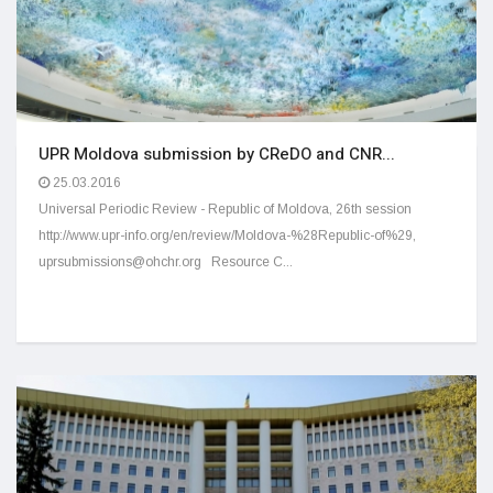
UPR Moldova submission by CReDO and CNR...
25.03.2016
Universal Periodic Review - Republic of Moldova, 26th session
http://www.upr-info.org/en/review/Moldova-%28Republic-of%29,
uprsubmissions@ohchr.org Resource C...