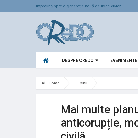
Împreună spre o generaţie nouă de lideri civici!
DESPRE CREDO
EVENIMENTE
Home
Opinii
Mai multe planur
anticorupție, m
civilă