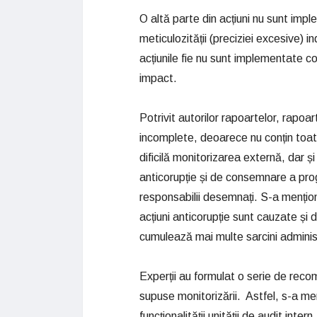
O altă parte din acțiuni nu sunt im
meticulozității (preciziei excesive) i
acțiunile fie nu sunt implementate c
impact.
Potrivit autorilor rapoartelor, rapoa
incomplete, deoarece nu conțin toate 
dificilă monitorizarea externă, dar ș
anticorupție și de consemnare a pro
responsabilii desemnați.
S-a mențion
acțiuni anticorupție sunt cauzate și
cumulează mai multe sarcini adminis
Experții au formulat o serie de recom
supuse monitorizării. Astfel, s-a m
funcționalității unității de audit inte