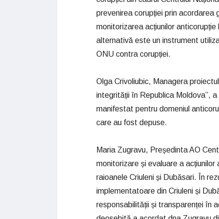
prevenirea corupției prin acordarea gr
monitorizarea acțiunilor anticorupție
alternativă este un instrument utiliz
ONU contra corupției.
Olga Crivoliubic, Managera proiect
integrității în Republica Moldova”, a m
manifestat pentru domeniul anticorup
care au fost depuse.
Maria Zugravu, Președinta AO Centru
monitorizare și evaluare a acțiunilor 
raioanele Criuleni și Dubăsari. În rez
implementatoare din Criuleni și Dubăs
responsabilității și transparenței în 
deosebită a acordat dna Zugravu dificu