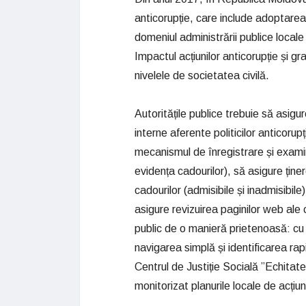
anticorupție, care include adoptarea 
domeniul administrării publice locale
Impactul acțiunilor anticorupție și g
nivelele de societatea civilă.
Autoritățile publice trebuie să asig
interne aferente politicilor anticoru
mecanismul de înregistrare și examina
evidența cadourilor), să asigure ține
cadourilor (admisibile și inadmisibile)
asigure revizuirea paginilor web ale c
public de o manieră prietenoasă: cu a
navigarea simplă și identificarea ra
Centrul de Justiție Socială ”Echitat
monitorizat planurile locale de acțiuni