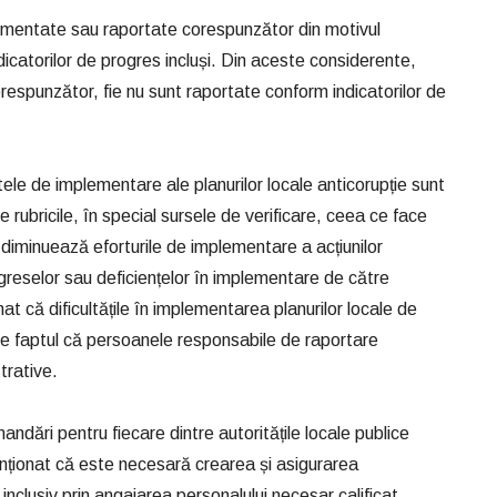
plementate sau raportate corespunzător din motivul
ndicatorilor de progres incluși. Din aceste considerente,
orespunzător, fie nu sunt raportate conform indicatorilor de
rtele de implementare ale planurilor locale anticorupție sunt
rubricile, în special sursele de verificare, ceea ce face
i diminuează eforturile de implementare a acțiunilor
greselor sau deficiențelor în implementare de către
at că dificultățile în implementarea planurilor locale de
 de faptul că persoanele responsabile de raportare
trative.
andări pentru fiecare dintre autoritățile locale publice
enționat că este necesară crearea și asigurarea
rn, inclusiv prin angajarea personalului necesar calificat,