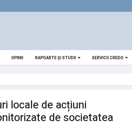
OPINII
RAPOARTE ȘI STUDII
SERVICII CREDO
i locale de acțiuni
onitorizate de societatea