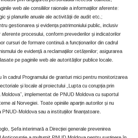
inile web ale consiliilor raionale a informațiilor aferente:
ic şi planurile anuale ale activității de audit etc.;
tru gestionarea și evidența patrimoniului public, inclusiv
r aferente procesului, conform prevederilor și indicatorilor
nor cursuri de formare continuă a funcționarilor din cadrul
nismului de evidență a reclamațiilor cetățenilor; asigurarea
 plasate pe paginile web ale autorităților publice locale.
iu în cadrul Programului de granturi mici pentru monitorizarea
ectoriale și locale al proiectului „Lupta cu corupția prin
lica Moldova”, implementat de PNUD Moldova cu suportul
terne al Norvegiei. Toate opiniile aparțin autorilor și nu
 a PNUD-Moldova sau a instituțiilor finanțatoare.
oglo, Șefa interimară a Direcției generale prevenirea
nal Anticorupție a mulțumit PNUD Moldova pentru susținere în