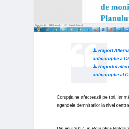
Raport Alterna
anticoruptie a C
Raportul altern
anticoruptie al 
Corupția ne afectează pe toți, iar m
agendele demnitarilor la nivel central
Din anul 2017, în Republica Moldova