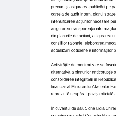
precum și asigurarea publicării pe pag
cartela de audit intern, planul strateg
intensificarea acțiunilor necesare pen
asigurarea transparenței informațiilo
din planurile de acțiuni; asigurarea u
consiliilor raionale; elaborarea meca
actualizării cotidiene a informațiilor
Activitățile de monitorizare se înscr
alternativă a planurilor anticorupție s
consolidarea integrității în Repub
financiar al Ministerului Afacerilor Ex
reprezintă neapărat poziția oficială
În cuvântul de salut, dna Lidia Chire
corupției din cadrul Centrului Națio