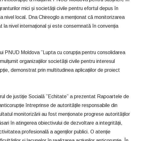
anturilor mici și societății civile pentru efortul depus în
 la nivel local. Dna Chireoglo a menționat că monitorizarea
at la nivel internațional și este consemnată în convenția
ului PNUD Moldova ”Lupta cu corupția pentru consolidarea
ulțumit organizațiilor societății civile pentru interesul
ție, demonstrat prin multitudinea aplicațiilor de proiect
l de justiție Socială ”Echitate” a prezentat Rapoartele de
anticorupție întreprinse de autoritățile responsabile din
ultatul monitorizării au fost menționate progrese autorităților
ari în atingerea obiectivului de dezvoltare a integrității,
activitatea profesională a agenților publici. O atenție
ltăților și lacunelor în realizarea acțiunilor anticorupție. În