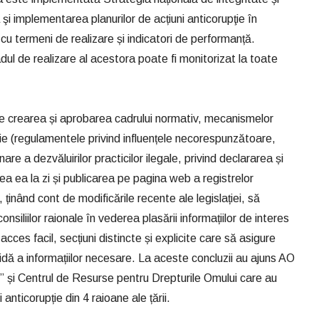
şi implementarea planurilor de acțiuni anticorupţie în
 cu termeni de realizare și indicatori de performanță.
radul de realizare al acestora poate fi monitorizat la toate
ure crearea și aprobarea cadrului normativ, mecanismelor
pție (regulamentele privind influențele necorespunzătoare,
re a dezvăluirilor practicilor ilegale, privind declararea și
rea ea la zi și publicarea pe pagina web a registrelor
, ținând cont de modificările recente ale legislației, să
onsiliilor raionale în vederea plasării informațiilor de interes
cces facil, secțiuni distincte și explicite care să asigure
pidă a informațiilor necesare. La aceste concluzii au ajuns AO
e” și Centrul de Resurse pentru Drepturile Omului care au
 anticorupție din 4 raioane ale țării.