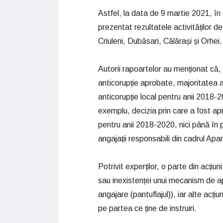
Astfel, la data de 9 martie 2021, în c
prezentat rezultatele activităților de
Criuleni, Dubăsari, Călărași și Orhei.
Autorii rapoartelor au menționat că, 
anticorupție aprobate, majoritatea a
anticorupție local pentru anii 2018
exemplu, decizia prin care a fost apro
pentru anii 2018-2020, nici până în 
angajații responsabili din cadrul Apara
Potrivit experților, o parte din acțiu
sau inexistenței unui mecanism de apl
angajare (pantuflajul)), iar alte acțiu
pe partea ce ține de instruiri.