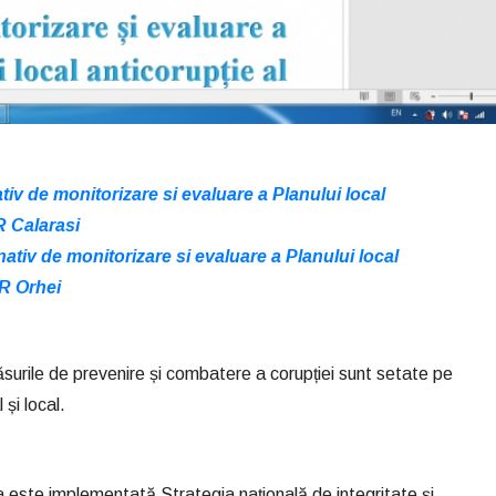
tiv de monitorizare si evaluare a Planului local
R Calarasi
ativ de monitorizare si evaluare a Planului local
CR Orhei
ăsurile de prevenire și combatere a corupției sunt setate pe
 și local.
 este implementată Strategia națională de integritate și