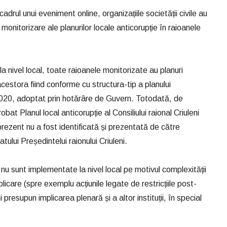
adrul unui eveniment online, organizațiile societății civile au
 monitorizare ale planurilor locale anticorupție în raioanele
la nivel local, toate raioanele monitorizate au planuri
cestora fiind conforme cu structura-tip a planului
-2020, adoptat prin hotărâre de Guvern. Totodată, de
bat Planul local anticorupție al Consiliului raional Criuleni
prezent nu a fost identificată și prezentată de către
tului Președintelui raionului Criuleni.
ni nu sunt implementate la nivel local pe motivul complexității
icare (spre exemplu acțiunile legate de restricțiile post-
ni presupun implicarea plenară și a altor instituții, în special