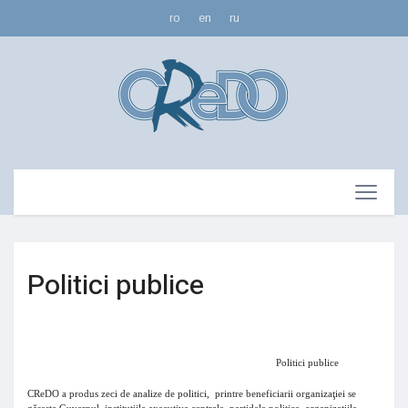
ro
en
ru
Politici publice
Politici publice
CReDO a produs zeci de analize de politici,
printre beneficiarii organizaţiei se