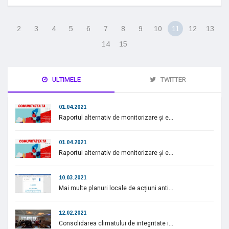
2
3
4
5
6
7
8
9
10
11
12
13
14
15
ULTIMELE
TWITTER
01.04.2021
Raportul alternativ de monitorizare și e...
01.04.2021
Raportul alternativ de monitorizare și e...
10.03.2021
Mai multe planuri locale de acțiuni anti...
12.02.2021
Consolidarea climatului de integritate i...