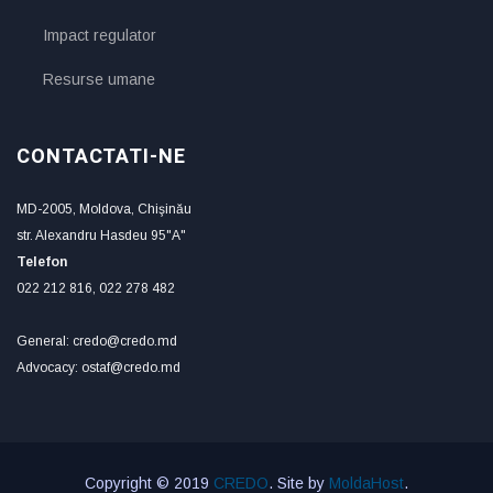
Impact regulator
Resurse umane
CONTACTATI-NE
MD-2005, Moldova, Chişinău
str. Alexandru Hasdeu 95"A"
Telefon
022 212 816, 022 278 482
General: credo@credo.md
Advocacy: ostaf@credo.md
Copyright © 2019
CREDO
. Site by
MoldaHost
.