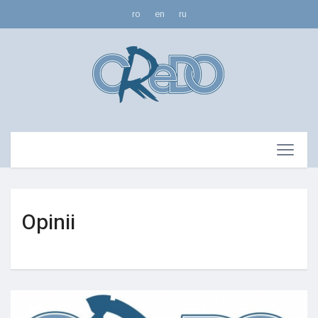
ro
en
ru
Opinii