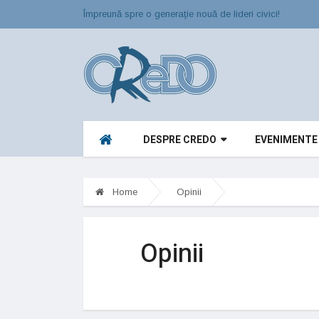
Împreună spre o generaţie nouă de lideri civici!
DESPRE CREDO
EVENIMENTE
Home
Opinii
Opinii