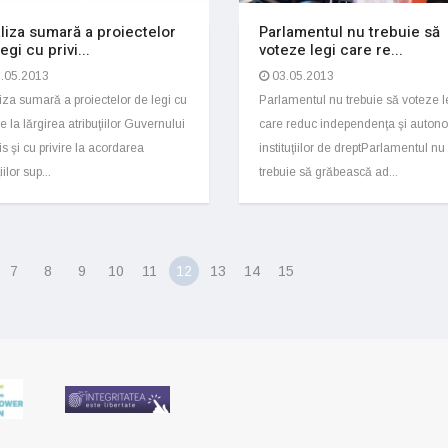
liza sumară a proiectelor
Parlamentul nu trebuie să
egi cu privi...
voteze legi care re...
.05.2013
03.05.2013
iza sumară a proiectelor de legi cu
Parlamentul nu trebuie să voteze l
re la lărgirea atribuţiilor Guvernului
care reduc independenţa şi auton
s şi cu privire la acordarea
instituţiilor de dreptParlamentul nu
iilor sup...
trebuie să grăbească ad...
7
8
9
10
11
12
13
14
15