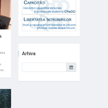
ă
Arhiva
atea
e
er...