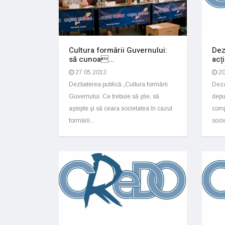
Cultura formării Guvernului:
Dez
să cunoa...
acţ
27.05.2013
20
Dezbaterea publică „Cultura formării
Deza
Guvernului. Ce trebuie să ştie, să
depu
aştepte şi să ceara societatea în cazul
comp
formării...
socie