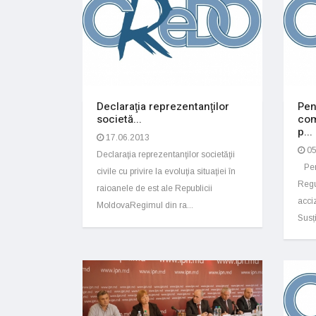
Declaraţia reprezentanţilor
Pen
societă...
com
p...
17.06.2013
05
Declaraţia reprezentanţilor societăţii
Pent
civile cu privire la evoluţia situaţiei în
Regu
raioanele de est ale Republicii
acc
MoldovaRegimul din ra...
Susți