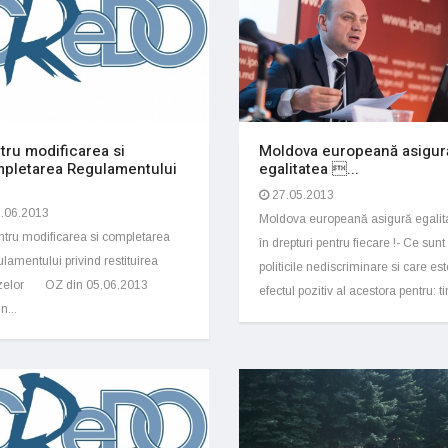
tru modificarea si
Moldova europeană asigur
pletarea Regulamentului
egalitatea ...
27.05.2013
.06.2013
Moldova europeană asigură egalit
ru modificarea si completarea
în drepturi pentru fiecare !- Ce sunt
lamentului privind restituirea
politicile nediscriminare si care est
izelor OZ din 05.06.2013
efectul pozitiv al acestora pentru: tin
n...