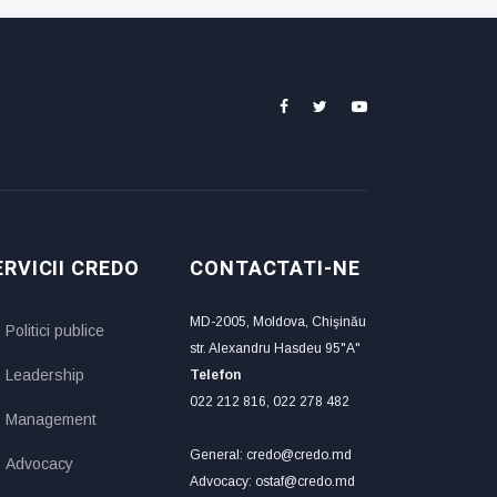
ERVICII CREDO
CONTACTATI-NE
MD-2005, Moldova, Chişinău
Politici publice
str. Alexandru Hasdeu 95"A"
Leadership
Telefon
022 212 816, 022 278 482
Management
General: credo@credo.md
Advocacy
Advocacy: ostaf@credo.md