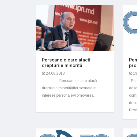
Persoanele care atacă
Pen
drepturile minorită...
pro
24.06.2013
19
Persoanele care atacă
Pent
drepturile minorităţilor sexuale au
de l
interese personalePromovarea...
comp
dece
Proc