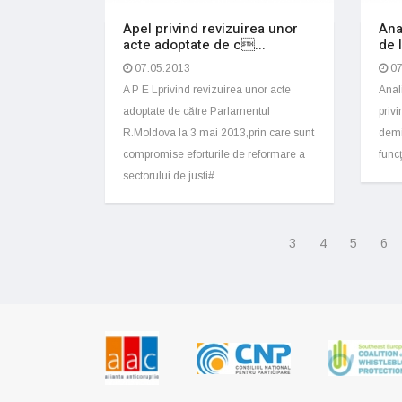
Apel privind revizuirea unor
Ana
acte adoptate de c...
de l
07.05.2013
07
A P E Lprivind revizuirea unor acte
Anal
adoptate de către Parlamentul
privi
R.Moldova la 3 mai 2013,prin care sunt
demi
compromise eforturile de reformare a
funcţ
sectorului de justi#...
3
4
5
6