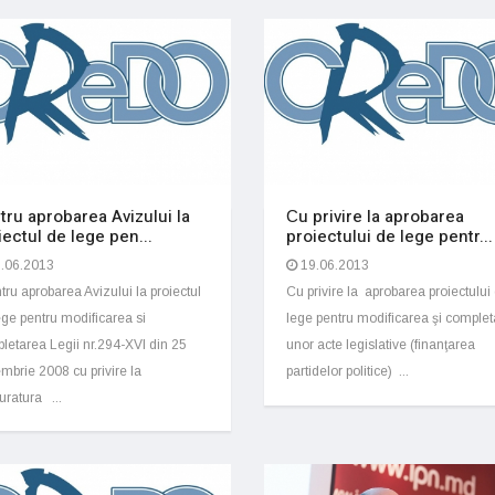
tru aprobarea Avizului la
Сu privire la aprobarea
iectul de lege pen...
proiectului de lege pentr...
.06.2013
19.06.2013
ru aprobarea Avizului la proiectul
Cu privire la aprobarea proiectului
ege pentru modificarea si
lege pentru modificarea şi comple
letarea Legii nr.294-XVI din 25
unor acte legislative (finanţarea
mbrie 2008 cu privire la
partidelor politice) ...
uratura ...