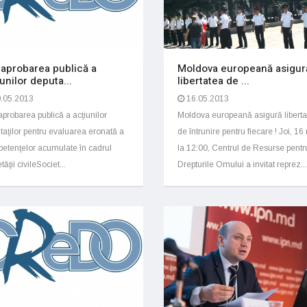
aprobarea publică a
Moldova europeană asigur
iunilor deputa...
libertatea de ...
.05.2013
16.05.2013
probarea publică a acţiunilor
Moldova europeană asigură liberta
taţilor pentru evaluarea eronată a
de întrunire pentru fiecare ! Joi, 16
etenţelor acumulate în cadrul
la 12:00, Centrul de Resurse pentr
tăţii civileSociet...
Drepturile Omului a invitat reprez...