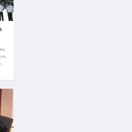
ă
tea
 mai,
u